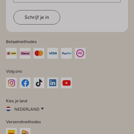
Schrijf je in
Betaalmethodes
Volg ons
Omoda
Omoda
Omoda
Omoda
Omoda
Kies je land
Instagram
Facebook
TikTok
LinkedIn
YouTube
NEDERLAND
Kies
Verzendmethodes
je
Sluit
land