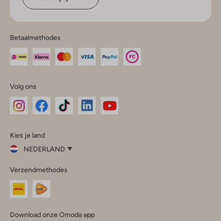
Betaalmethodes
Volg ons
Omoda
Omoda
Omoda
Omoda
Omoda
Kies je land
Instagram
Facebook
TikTok
LinkedIn
YouTube
NEDERLAND
Kies
Verzendmethodes
je
Sluit
land
Nederland
België
(Nederlands)
Download onze Omoda app