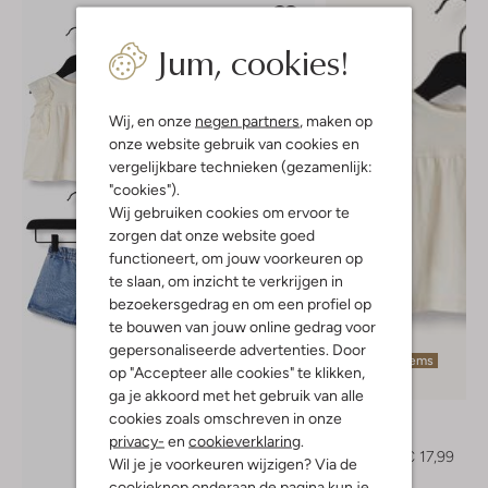
Jum, cookies!
Wij, en onze
negen partners
, maken op
onze website gebruik van cookies en
vergelijkbare technieken (gezamenlijk:
"cookies").
Wij gebruiken cookies om ervoor te
zorgen dat onze website goed
functioneert, om jouw voorkeuren op
te slaan, om inzicht te verkrijgen in
bezoekersgedrag en om een profiel op
te bouwen van jouw online gedrag voor
gepersonaliseerde advertenties. Door
Laatste items
op "Accepteer alle cookies" te klikken,
-40%
ga je akkoord met het gebruik van alle
Play Up
cookies zoals omschreven in onze
Mini jurk
privacy-
en
cookieverklaring
.
€ 29,99
€ 17,99
Wil je je voorkeuren wijzigen? Via de
cookieknop onderaan de pagina kun je