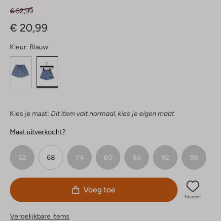
€ 52,99
€ 20,99
Kleur:
Blauw
Kies je maat:
Dit item valt normaal, kies je eigen maat
Maat uitverkocht?
62
68
74
80
86
92
98
Voeg toe
Favoriet
Vergelijkbare items