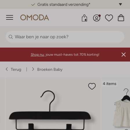
Gratis standaard verzending*
Menu
Shop nu:
jouw must-haves tot 70% korting!
Terug
Broeken Baby
4 items