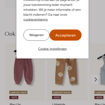
Ontdek de look
jouw toestemming ieder moment
intrekken. Wil je meer informatie of een
klacht indienen? Ga naar onze
cookieverklaring
.
Ook iets voor jou?
Accepteren
Weigeren
Cookie-instellingen
Laatste item
Laatste items
Laatste
-30%
-50%
-60%
Play Up
Lötiekids
Play U