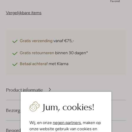
Favoriet
Vergelijkbare items
Gratis verzending
vanaf €75,-
Gratis retourneren
binnen 30 dagen*
Betaal achteraf
met Klarna
Product informatie
Jum, cookies!
Bezorgen & retourneren
Wij, en onze
negen partners
, maken op
onze website gebruik van cookies en
1
5
Beoordelingen
(1)
5
/5