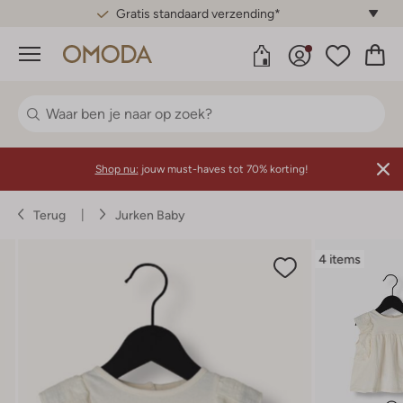
Gratis standaard verzending*
Menu
Shop nu:
jouw must-haves tot 70% korting!
Terug
Jurken Baby
4 items