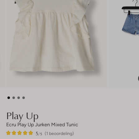
Play Up
Ecru Play Up Jurken Mixed Tunic
5
1
5
/5
(1 beoordeling)