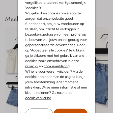
vergelijkbare technieken (gezamenlijk:
Sterren
"cookies").
Wij gebruiken cookies om ervoor te
Maak je
look compleet
zorgen dat onze website goed
functioneert, om jouw voorkeuren op
te slaan, om inzicht te verkrijgen in
bezoekersgedrag en om een profiel op
te bouwen van jouw online gedrag voor
gepersonaliseerde advertenties. Door
op "Accepteer alle cookies" te klikken,
ga je akkoord met het gebruik van alle
cookies zoals omschreven in onze
privacy-
en
cookieverklaring
.
Wil je je voorkeuren wijzigen? Via de
cookieknop onderaan de pagina kun je
jouw toestemming ieder moment
intrekken. Wil je meer informatie of een
klacht indienen? Ga naar onze
cookieverklaring
.