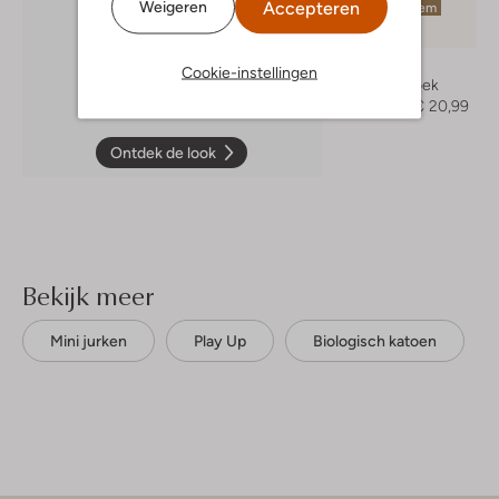
Accepteren
Weigeren
Laatste item
-60%
Play Up
Cookie-instellingen
Korte broek
€ 52,99
€ 20,99
Ontdek de look
Bekijk meer
Mini jurken
Play Up
Biologisch katoen