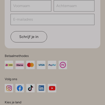
Schrijf je in
Betaalmethodes
Volg ons
Omoda
Omoda
Omoda
Omoda
Omoda
Kies je land
Instagram
Facebook
TikTok
LinkedIn
YouTube