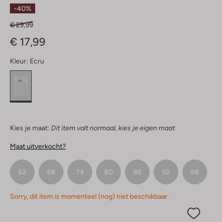
Sterren
-40%
€ 29,99
€ 17,99
Kleur:
Ecru
Kies je maat:
Dit item valt normaal, kies je eigen maat
Maat uitverkocht?
62
68
74
80
86
92
98
Sorry, dit item is momenteel (nog) niet beschikbaar.