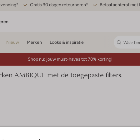
erzending*
Gratis 30 dagen retourneren*
Betaal achteraf met 
eren
Nieuw
Merken
Looks & inspiratie
Shop nu:
jouw must-haves tot 70% korting!
en AMBIQUE met de toegepaste filters.