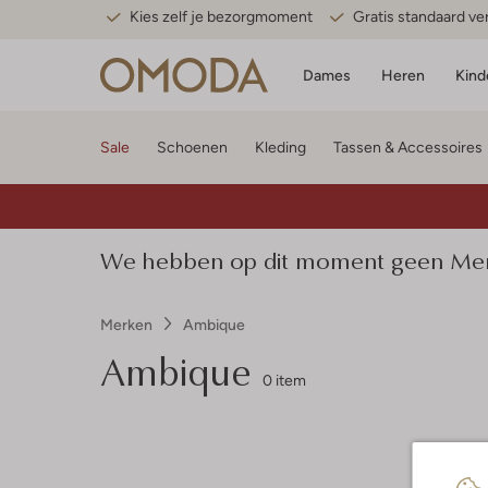
Kies zelf je bezorgmoment
Gratis standaard v
Dames
Heren
Kind
Sale
Schoenen
Kleding
Tassen & Accessoires
We hebben op dit moment geen Merk
Merken
Ambique
Ambique
0 item