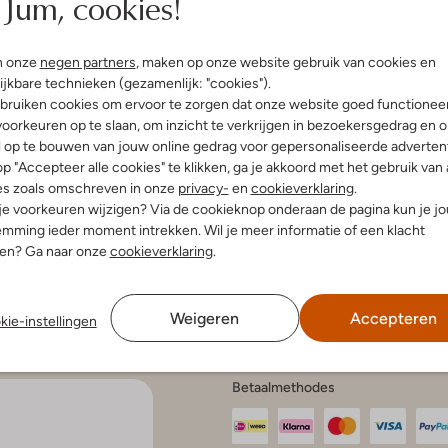
Jum, cookies!
n onze
negen partners
, maken op onze website gebruik van cookies en
enservice
Account
Inspira
ijkbare technieken (gezamenlijk: "cookies").
bruiken cookies om ervoor te zorgen dat onze website goed functionee
Mijn account
Bekijk all
oorkeuren op te slaan, om inzicht te verkrijgen in bezoekersgedrag en 
n en bezorgen
Veelgestelde vragen
Modetren
gelijkheden
l op te bouwen van jouw online gedrag voor gepersonaliseerde advertent
Modetren
n retourneren
p "Accepteer alle cookies" te klikken, ga je akkoord met het gebruik van 
Schoenen
anmelden
es zoals omschreven in onze
privacy-
en
cookieverklaring
.
aat en onderhoud
Schoenen
 je voorkeuren wijzigen? Via de cookieknop onderaan de pagina kun je j
en onderhoud
r kortingscodes
mming ieder moment intrekken. Wil je meer informatie of een klacht
en klachten
nen? Ga naar onze
cookieverklaring
.
e voorwaarden
tatement
atement
 Intelligence
Weigeren
Accepteren
kie-instellingen
Betaalmethodes