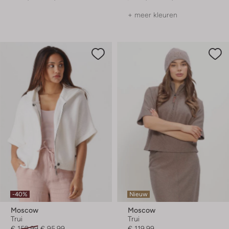
+ meer kleuren
-40%
Nieuw
Moscow
Moscow
Trui
Trui
€ 159,99
€ 95,99
€ 119,99