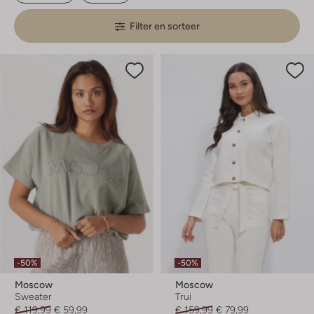
Filter en sorteer
-50%
-50%
Moscow
Moscow
Sweater
Trui
€ 119,99
€ 59,99
€ 159,99
€ 79,99