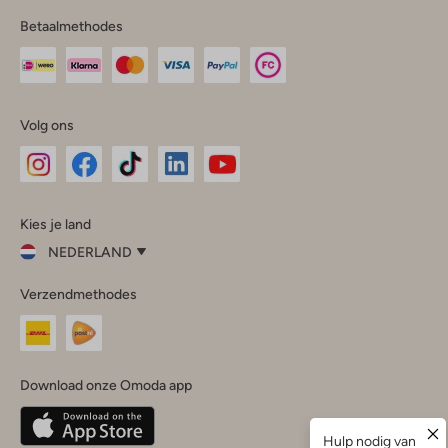
Betaalmethodes
Volg ons
Omoda
Omoda
Omoda
Omoda
Omoda
Kies je land
Instagram
Facebook
TikTok
LinkedIn
YouTube
NEDERLAND
Kies
Verzendmethodes
je
Sluit
land
Nederland
België
(Nederlands)
Download onze Omoda app
Belgique
(Français)
Deutschland