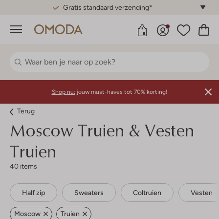
Menu
Shop nu:
jouw must-haves tot 70% korting!
Terug
Moscow
Truien & Vesten
Truien
40 items
Half zip
Sweaters
Coltruien
Vesten
Moscow
Truien