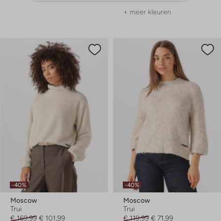
+ meer kleuren
-40%
-40%
Moscow
Moscow
Trui
Trui
€ 169,99
€ 101,99
€ 119,99
€ 71,99