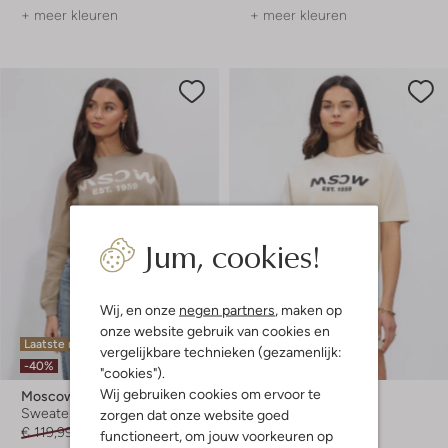
+ meer kleuren
+ meer kleuren
Jum, cookies!
Wij, en onze
negen partners
, maken op
onze website gebruik van cookies en
Laatste maten
Laatste maten
vergelijkbare technieken (gezamenlijk:
-40%
-30%
"cookies").
Wij gebruiken cookies om ervoor te
Moscow
Moscow
Sweater
Sweater
zorgen dat onze website goed
€ 119,99
€ 71,99
€ 119,99
€ 83,99
functioneert, om jouw voorkeuren op