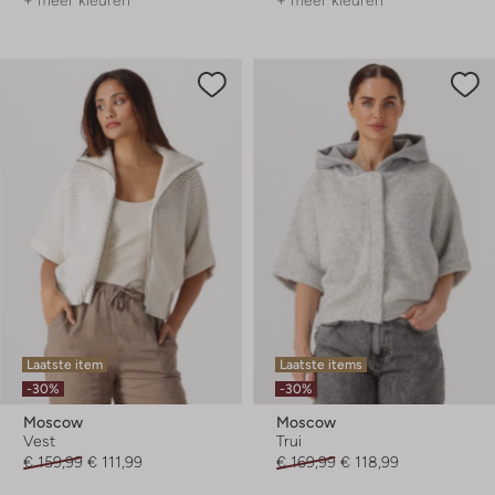
+ meer kleuren
+ meer kleuren
Laatste item
Laatste items
-30%
-30%
Moscow
Moscow
Vest
Trui
€ 159,99
€ 111,99
€ 169,99
€ 118,99