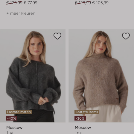
€ 129,99
€ 77,99
€ 129,99
€ 103,99
+ meer kleuren
Laatste maten
Laatste items
-40%
-30%
Moscow
Moscow
Trui
Trui