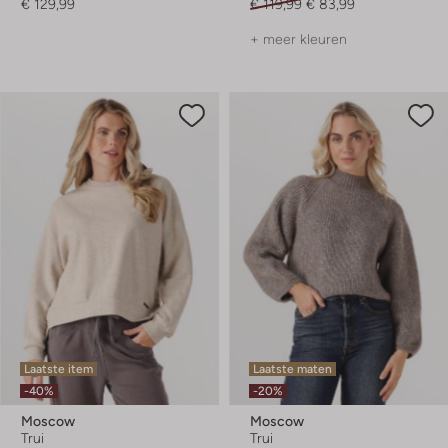
€ 129,99
€ 119,99
€ 83,99
+ meer kleuren
Laatste item
Laatste maten
-40%
-20%
Moscow
Moscow
Trui
Trui