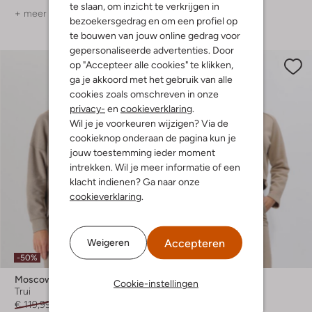
te slaan, om inzicht te verkrijgen in
+ meer kleuren
bezoekersgedrag en om een profiel op
te bouwen van jouw online gedrag voor
gepersonaliseerde advertenties. Door
op "Accepteer alle cookies" te klikken,
ga je akkoord met het gebruik van alle
cookies zoals omschreven in onze
privacy-
en
cookieverklaring
.
Wil je je voorkeuren wijzigen? Via de
cookieknop onderaan de pagina kun je
jouw toestemming ieder moment
intrekken. Wil je meer informatie of een
klacht indienen? Ga naar onze
cookieverklaring
.
Accepteren
Weigeren
-50%
-50%
Moscow
Moscow
Cookie-instellingen
Trui
Trui
€ 119,99
€ 59,99
€ 159,99
€ 79,99