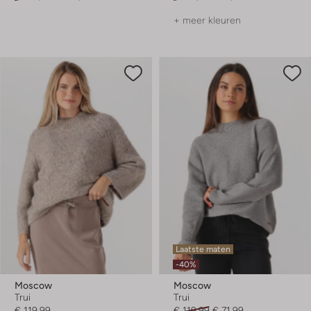
+ meer kleuren
Laatste maten
-40%
Moscow
Moscow
Trui
Trui
€ 119,99
€ 119,99
€ 71,99