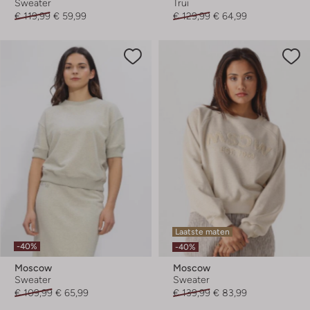
Sweater
Trui
€ 119,99
€ 59,99
€ 129,99
€ 64,99
Laatste maten
-40%
-40%
Moscow
Moscow
Sweater
Sweater
€ 109,99
€ 65,99
€ 139,99
€ 83,99