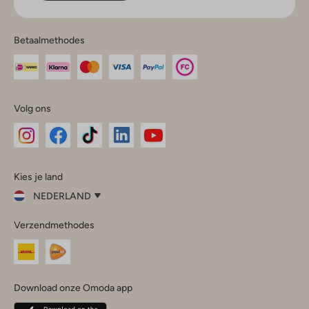
Betaalmethodes
Volg ons
Omoda
Omoda
Omoda
Omoda
Omoda
Kies je land
Instagram
Facebook
TikTok
LinkedIn
YouTube
NEDERLAND
Kies
Verzendmethodes
je
Sluit
land
Nederland
België
(Nederlands)
Download onze Omoda app
Belgique
(Français)