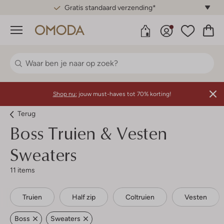
Gratis standaard verzending*
Menu
Shop nu:
jouw must-haves tot 70% korting!
Terug
Boss
Truien & Vesten
Sweaters
11 items
Truien
Half zip
Coltruien
Vesten
Boss
Sweaters