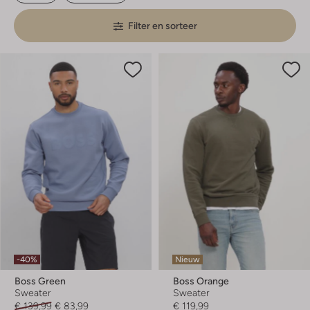
Filter en sorteer
-40%
Nieuw
Boss Green
Boss Orange
Sweater
Sweater
€ 139,99
€ 83,99
€ 119,99