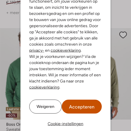
functioneert, om jouw voorkeuren op
€ 119,99
€ 47,99
€ 119,99
€ 59,99
te slaan, om inzicht te verkrijgen in
+ meer kleuren
+ meer kleuren
bezoekersgedrag en om een profiel op
te bouwen van jouw online gedrag voor
gepersonaliseerde advertenties. Door
op "Accepteer alle cookies" te klikken,
ga je akkoord met het gebruik van alle
cookies zoals omschreven in onze
privacy-
en
cookieverklaring
.
Wil je je voorkeuren wijzigen? Via de
cookieknop onderaan de pagina kun je
jouw toestemming ieder moment
intrekken. Wil je meer informatie of een
klacht indienen? Ga naar onze
cookieverklaring
.
Accepteren
Weigeren
Laatste item
Laatste items
-60%
-30%
Cookie-instellingen
Boss Orange
Boss Orange
Sweater
Sweater