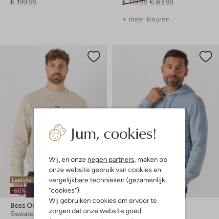
€ 199,99
€ 119,99
€ 83,99
+ meer kleuren
Jum, cookies!
Wij, en onze
negen partners
, maken op
onze website gebruik van cookies en
vergelijkbare technieken (gezamenlijk:
Laatste maten
Laatste item
"cookies").
-60%
-50%
Wij gebruiken cookies om ervoor te
Boss Orange
Boss Orange
zorgen dat onze website goed
Sweater
Sweater