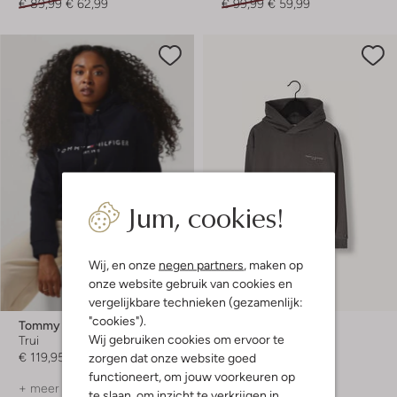
€ 89,99
€ 62,99
€ 99,99
€ 59,99
Jum, cookies!
Wij, en onze
negen partners
, maken op
Laatste items
onze website gebruik van cookies en
-40%
vergelijkbare technieken (gezamenlijk:
"cookies").
Tommy Hilfiger
Tommy Hilfiger
Wij gebruiken cookies om ervoor te
Trui
Sweater
€ 119,95
€ 69,99
€ 41,99
zorgen dat onze website goed
functioneert, om jouw voorkeuren op
+ meer kleuren
te slaan, om inzicht te verkrijgen in