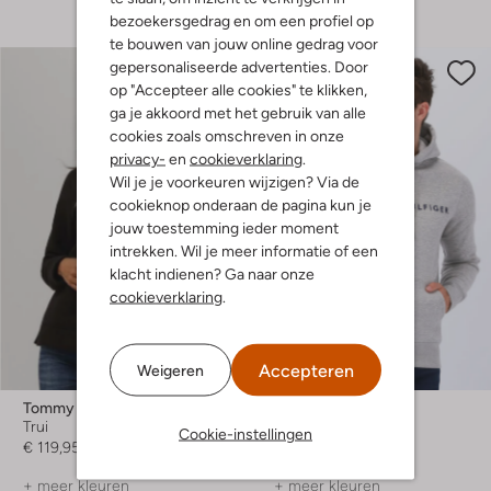
bezoekersgedrag en om een profiel op
te bouwen van jouw online gedrag voor
gepersonaliseerde advertenties. Door
op "Accepteer alle cookies" te klikken,
ga je akkoord met het gebruik van alle
cookies zoals omschreven in onze
privacy-
en
cookieverklaring
.
Wil je je voorkeuren wijzigen? Via de
cookieknop onderaan de pagina kun je
jouw toestemming ieder moment
intrekken. Wil je meer informatie of een
klacht indienen? Ga naar onze
cookieverklaring
.
Laatste maten
Accepteren
Weigeren
Tommy Hilfiger
Tommy Hilfiger
Trui
Sweater
Cookie-instellingen
€ 119,95
€ 119,99
+ meer kleuren
+ meer kleuren