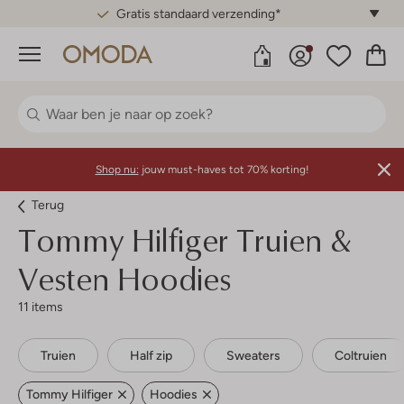
Gratis standaard verzending*
Menu
Shop nu:
jouw must-haves tot 70% korting!
Terug
Tommy Hilfiger
Truien &
Vesten Hoodies
11 items
Truien
Half zip
Sweaters
Coltruien
Tommy Hilfiger
Hoodies