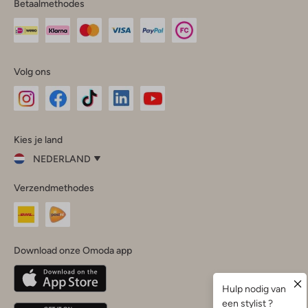
Betaalmethodes
Volg ons
Omoda
Omoda
Omoda
Omoda
Omoda
Kies je land
Instagram
Facebook
TikTok
LinkedIn
YouTube
NEDERLAND
Kies
Verzendmethodes
je
Sluit
land
Nederland
België
(Nederlands)
Download onze Omoda app
Belgique
(Français)
Deutschland