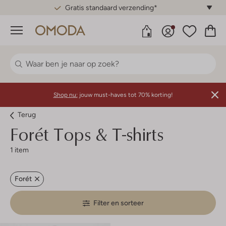
Gratis standaard verzending*
Menu
Shop nu:
jouw must-haves tot 70% korting!
Terug
Forét
Tops & T-shirts
1 item
Forét
Filter en sorteer