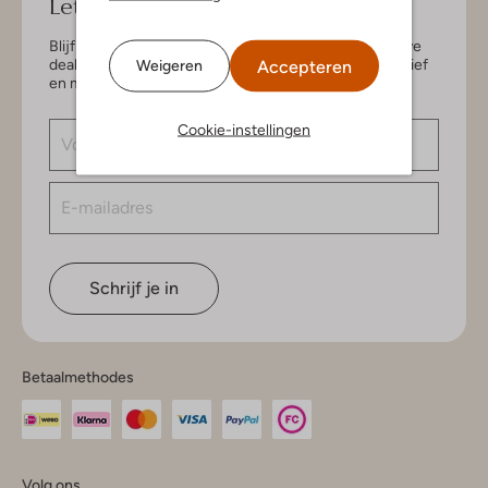
Let's keep in touch!
Blijf op de hoogte van de nieuwste items en exclusieve
deals, speciaal voor jou. Schrijf je in voor de nieuwsbrief
Accepteren
Weigeren
en maak kans op € 150,- shoptegoed.
Cookie-instellingen
Schrijf je in
Betaalmethodes
Volg ons