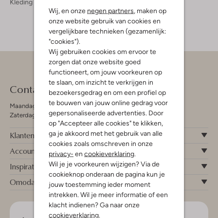
Kleding
Tops & T-Shirts
Wij, en onze
negen partners
, maken op
onze website gebruik van cookies en
vergelijkbare technieken (gezamenlijk:
"cookies").
Wij gebruiken cookies om ervoor te
zorgen dat onze website goed
functioneert, om jouw voorkeuren op
te slaan, om inzicht te verkrijgen in
Contact
bezoekersgedrag en om een profiel op
te bouwen van jouw online gedrag voor
Maandag - Vrijdag 09:00 - 19:00 uur
gepersonaliseerde advertenties. Door
Zaterdag 09:00 - 17:00 uur
op "Accepteer alle cookies" te klikken,
ga je akkoord met het gebruik van alle
Klantenservice
cookies zoals omschreven in onze
Account
privacy-
en
cookieverklaring
.
Wil je je voorkeuren wijzigen? Via de
Inspiratie
cookieknop onderaan de pagina kun je
Omoda
jouw toestemming ieder moment
intrekken. Wil je meer informatie of een
klacht indienen? Ga naar onze
cookieverklaring
.