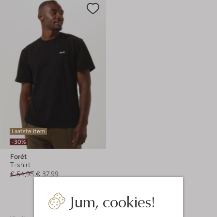
Laatste item
-30%
Forét
T-shirt
€ 54,95
€ 37,99
Jum, cookies!