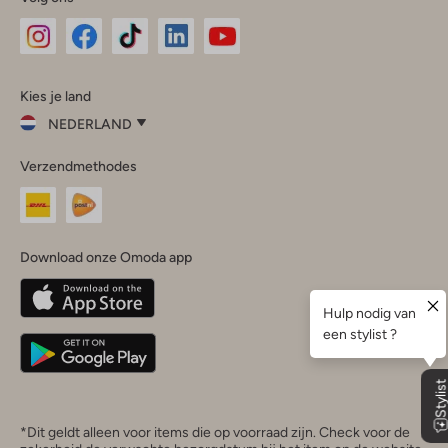
Omoda
Omoda
Omoda
Omoda
Omoda
Kies je land
Instagram
Facebook
TikTok
LinkedIn
YouTube
NEDERLAND
Kies
Verzendmethodes
je
Sluit
land
Nederland
België
(Nederlands)
Download onze Omoda app
Belgique
(Français)
Deutschland
*Dit geldt alleen voor items die op voorraad zijn. Check voor de