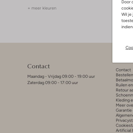
Door o
cooki
+ meer kleuren
+ meer k
Wil je
toeste
indie
Coo
Klant
Contact
Contact
Bestelle
Maandag - Vrijdag 09:00 - 19:00 uur
Betaalmo
Zaterdag 09:00 - 17:00 uur
Ruilen e
Retour a
Schoenm
Kleding 
Meer ove
Garantie 
Algemen
Privacys
Cookiest
Artificial