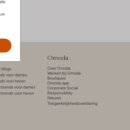
alle
ouw
tie
Omoda
Over Omoda
e blogs
Werken bij Omoda
ds voor dames
Boutiques
ds voor heren
Omoda-app
trends voor dames
Corporate Social
Responsibility
trends voor heren
Nieuws
Toegankelijkheidsverklaring