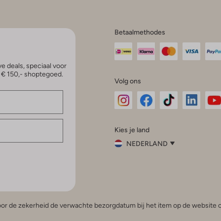
Betaalmethodes
e deals, speciaal voor
p € 150,- shoptegoed.
Volg ons
Omoda
Omoda
Omoda
Omoda
Om
Kies je land
Instagram
Facebook
TikTok
LinkedI
Yo
NEDERLAND
Kies
je
Sluit
land
Nederland
België
(Nederlands)
 voor de zekerheid de verwachte bezorgdatum bij het item op de website o
Belgique
(Français)