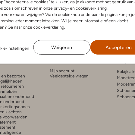
p "Accepteer alle cookies" te klikken, ga je akkoord met het gebruik van 
es zoals omschreven in onze
privacy-
en
cookieverklaring
.
leuren
 je voorkeuren wijzigen? Via de cookieknop onderaan de pagina kun je j
mming ieder moment intrekken. Wil je meer informatie of een klacht
nen? Ga naar onze
cookieverklaring
.
Weigeren
Accepteren
kie-instellingen
enservice
Account
Inspira
Mijn account
Bekijk all
n en bezorgen
Veelgestelde vragen
Modetren
gelijkheden
Modetren
n retourneren
Schoenen
anmelden
aat en onderhoud
Schoenen
en onderhoud
r kortingscodes
en klachten
e voorwaarden
tatement
atement
 Intelligence