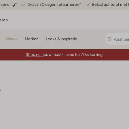
erzending*
Gratis 30 dagen retourneren*
Betaal achteraf met 
eren
Nieuw
Merken
Looks & inspiratie
Shop nu:
jouw must-haves tot 70% korting!
s