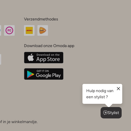
Verzendmethodes
Download onze Omoda app
oda
n
uTube
f in je winkelmandje.