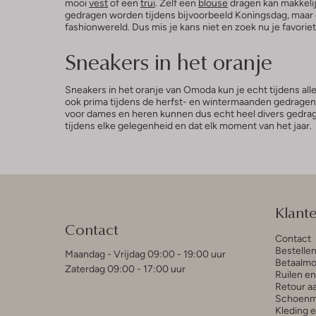
mooi
vest
of een
trui
. Zelf een
blouse
dragen kan makkelij
gedragen worden tijdens bijvoorbeeld Koningsdag, maar o
fashionwereld. Dus mis je kans niet en zoek nu je favoriete
Sneakers in het oranje
Sneakers in het oranje van Omoda kun je echt tijdens alle
ook prima tijdens de herfst- en wintermaanden gedragen 
voor dames en heren kunnen dus echt heel divers gedragen
tijdens elke gelegenheid en dat elk moment van het jaar.
Klant
Contact
Contact
Bestelle
Maandag - Vrijdag 09:00 - 19:00 uur
Betaalmo
Zaterdag 09:00 - 17:00 uur
Ruilen e
Retour a
Schoenm
Kleding 