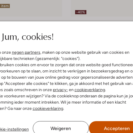
 item
-40%
Floris Van Bommel
akers
Lage sneakers
Jum, cookies!
€ 259,99
€ 155,99
leuren
+ meer kleuren
n onze
negen partners
, maken op onze website gebruik van cookies en
ijkbare technieken (gezamenlijk: "cookies").
bruiken cookies om ervoor te zorgen dat onze website goed functionee
oorkeuren op te slaan, om inzicht te verkrijgen in bezoekersgedrag en 
l op te bouwen van jouw online gedrag voor gepersonaliseerde advertent
p "Accepteer alle cookies" te klikken, ga je akkoord met het gebruik van 
es zoals omschreven in onze
privacy-
en
cookieverklaring
.
 je voorkeuren wijzigen? Via de cookieknop onderaan de pagina kun je j
mming ieder moment intrekken. Wil je meer informatie of een klacht
nen? Ga naar onze
cookieverklaring
.
Weigeren
Accepteren
kie-instellingen