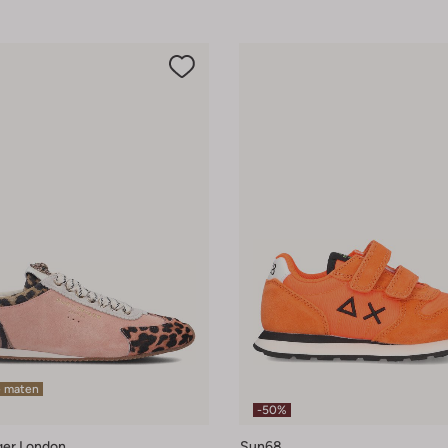
e maten
-50%
ger London
Sun68