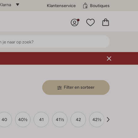
Klarna
Klantenservice
Boutiques
Filter en sorteer
40
40½
41
41½
42
42½
43
43