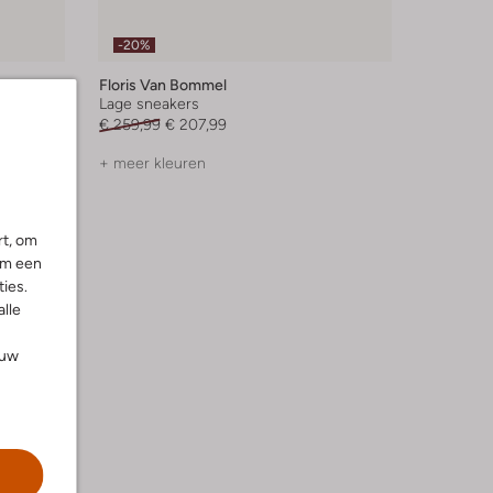
-20%
Floris Van Bommel
Lage sneakers
€ 259,99
€ 207,99
+ meer kleuren
rt, om
om een
ies.
alle
ouw