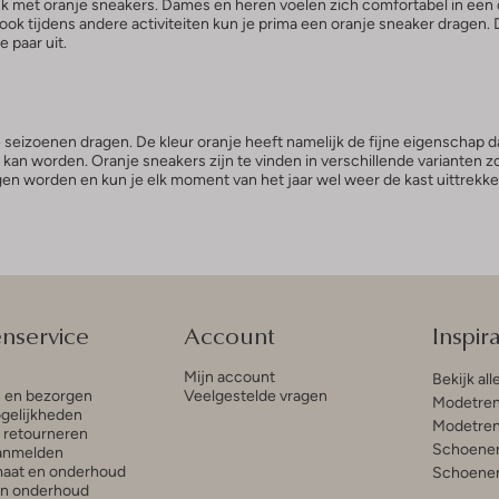
k met oranje sneakers. Dames en heren voelen zich comfortabel in een
ok tijdens andere activiteiten kun je prima een oranje sneaker dragen. 
 paar uit.
 seizoenen dragen. De kleur oranje heeft namelijk de fijne eigenschap da
kan worden. Oranje sneakers zijn te vinden in verschillende varianten z
 worden en kun je elk moment van het jaar wel weer de kast uittrekken.
enservice
Account
Inspira
Mijn account
Bekijk all
n en bezorgen
Veelgestelde vragen
Modetren
gelijkheden
Modetren
n retourneren
Schoenen
anmelden
aat en onderhoud
Schoenen
en onderhoud