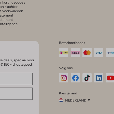
r kortingscodes
en klachten
e voorwaarden
tatement
atement
 Intelligence
Betaalmethodes
e deals, speciaal voor
p € 150,- shoptegoed.
Volg ons
Omoda
Omoda
Omoda
Omoda
Om
Kies je land
Instagram
Facebook
TikTok
LinkedI
Yo
NEDERLAND
Kies
je