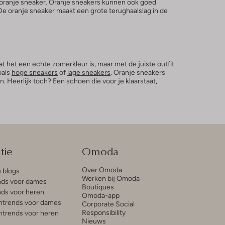
 oranje sneaker. Oranje sneakers kunnen ook goed
De oranje sneaker maakt een grote terughaalslag in de
t het een echte zomerkleur is, maar met de juiste outfit
oals
hoge sneakers
of
lage sneakers
. Oranje sneakers
 Heerlijk toch? Een schoen die voor je klaarstaat,
tie
Omoda
Over Omoda
e blogs
Werken bij Omoda
ds voor dames
Boutiques
ds voor heren
Omoda-app
trends voor dames
Corporate Social
Responsibility
trends voor heren
Nieuws