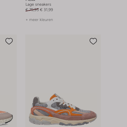
Lage sneakers
€ 79,95
€ 31,99
+ meer kleuren