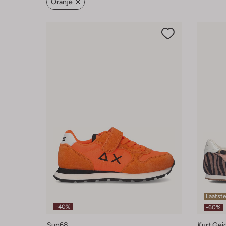
Oranje
Laatst
-40%
-60%
Sun68
Kurt Gei