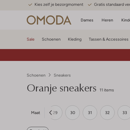
Kies zelf je bezorgmoment
Gratis standaard v
Dames
Heren
Kind
Sale
Schoenen
Kleding
Tassen & Accessoires
Schoenen
Sneakers
Oranje sneakers
11 items
Maat
26
27
28
29
30
31
32
33