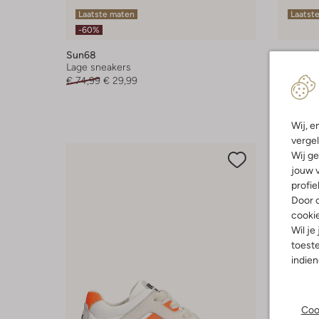
Laatste maten
Laatste
-60%
Sun68
Fitflop
Lage sneakers
Lage sne
€ 74,99
€ 29,99
€ 154,95
+ meer k
Wij, e
vergel
Wij ge
jouw v
profie
Door o
cooki
Wil je
toeste
indie
Coo