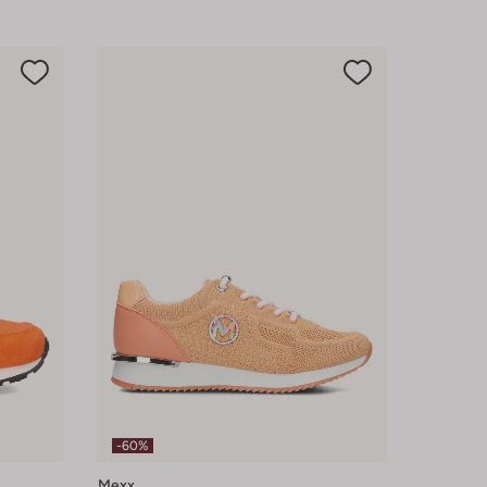
-60%
Mexx