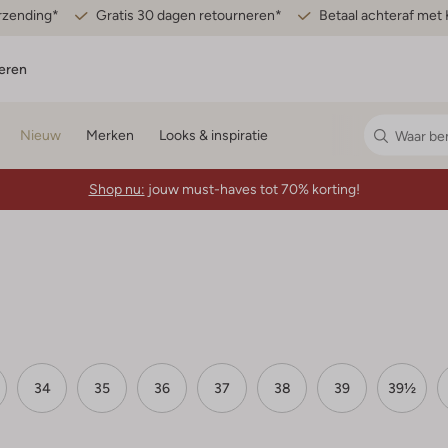
erzending*
Gratis 30 dagen retourneren*
Betaal achteraf met 
eren
Nieuw
Merken
Looks & inspiratie
Shop nu:
jouw must-haves tot 70% korting!
34
35
36
37
38
39
39½