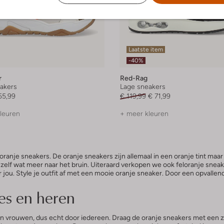
Laatste item
-40%
r
Red-Rag
akers
Lage sneakers
55,99
€ 119,99
€ 71,99
leuren
+ meer kleuren
anje sneakers. De oranje sneakers zijn allemaal in een oranje tint maar 
zelf wat meer naar het bruin. Uiteraard verkopen we ook feloranje sneake
u. Style je outfit af met een mooie oranje sneaker. Door een opvallende 
es en heren
vrouwen, dus echt door iedereen. Draag de oranje sneakers met een zwa