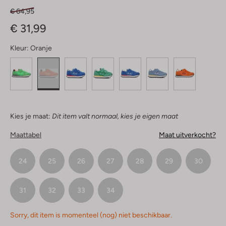
€ 64,95
€ 31,99
Kleur:
Oranje
Kies je maat:
Dit item valt normaal, kies je eigen maat
Maattabel
Maat uitverkocht?
24
25
26
27
28
29
30
31
32
33
34
Sorry, dit item is momenteel (nog) niet beschikbaar.