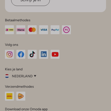
Betaalmethodes
Volg ons
Omoda
Omoda
Omoda
Omoda
Omoda
Kies je land
Instagram
Facebook
TikTok
LinkedIn
YouTube
NEDERLAND
Kies
Verzendmethodes
je
Sluit
land
Nederland
België
(Nederlands)
Download onze Omoda app