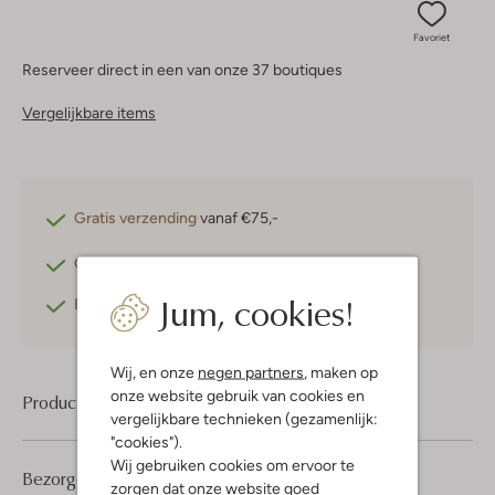
Favoriet
Reserveer direct in een van onze 37 boutiques
Vergelijkbare items
Gratis verzending
vanaf €75,-
Gratis retourneren
binnen 30 dagen*
Jum, cookies!
Betaal achteraf
met Klarna
Wij, en onze
negen partners
, maken op
onze website gebruik van cookies en
Product informatie
vergelijkbare technieken (gezamenlijk:
"cookies").
Wij gebruiken cookies om ervoor te
Bezorgen & retourneren
zorgen dat onze website goed