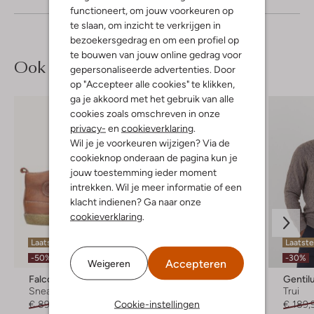
functioneert, om jouw voorkeuren op
te slaan, om inzicht te verkrijgen in
bezoekersgedrag en om een profiel op
te bouwen van jouw online gedrag voor
Ook iets voor jou?
gepersonaliseerde advertenties. Door
op "Accepteer alle cookies" te klikken,
ga je akkoord met het gebruik van alle
cookies zoals omschreven in onze
privacy-
en
cookieverklaring
.
Wil je je voorkeuren wijzigen? Via de
cookieknop onderaan de pagina kun je
jouw toestemming ieder moment
intrekken. Wil je meer informatie of een
klacht indienen? Ga naar onze
cookieverklaring
.
Laatste item
Laatste maten
Laatst
-50%
-30%
Accepteren
Weigeren
Falcotto
Marcmarcs
Genti
Sneakers
Beenmode
Trui
Cookie-instellingen
€ 89,95
€ 44,95
€ 13,99
€ 189,