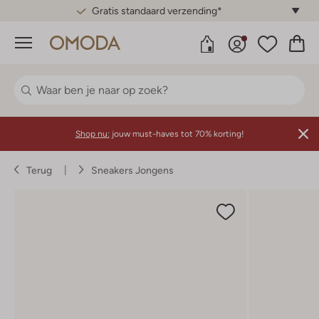
Gratis standaard verzending*
Menu
Shop nu:
jouw must-haves tot 70% korting!
Terug
Sneakers Jongens