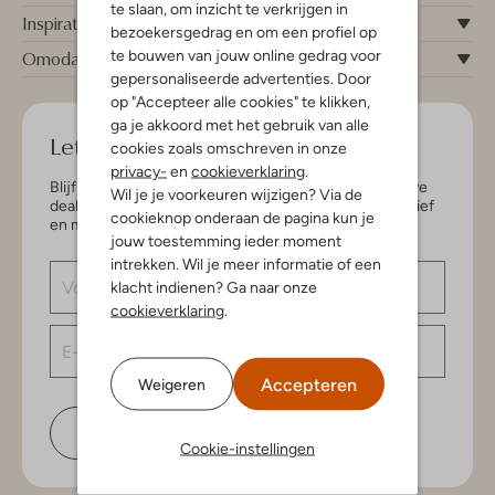
te slaan, om inzicht te verkrijgen in
Inspiratie
bezoekersgedrag en om een profiel op
te bouwen van jouw online gedrag voor
Omoda
gepersonaliseerde advertenties. Door
op "Accepteer alle cookies" te klikken,
ga je akkoord met het gebruik van alle
Let's keep in touch!
cookies zoals omschreven in onze
privacy-
en
cookieverklaring
.
Blijf op de hoogte van de nieuwste items en exclusieve
Wil je je voorkeuren wijzigen? Via de
deals, speciaal voor jou. Schrijf je in voor de nieuwsbrief
cookieknop onderaan de pagina kun je
en maak kans op € 150,- shoptegoed.
jouw toestemming ieder moment
intrekken. Wil je meer informatie of een
klacht indienen? Ga naar onze
cookieverklaring
.
Accepteren
Weigeren
Schrijf je in
Cookie-instellingen