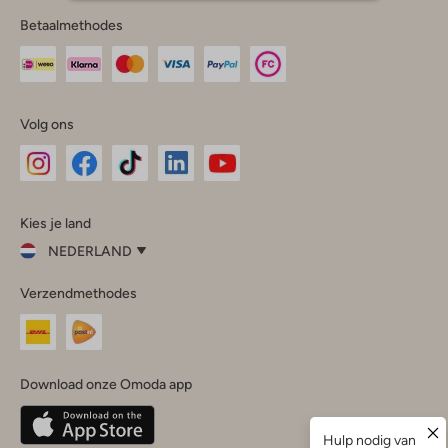
Betaalmethodes
Volg ons
Omoda
Omoda
Omoda
Omoda
Omoda
Kies je land
Instagram
Facebook
TikTok
LinkedIn
YouTube
NEDERLAND
Kies
Verzendmethodes
je
Sluit
land
Nederland
België
(Nederlands)
Download onze Omoda app
Belgique
(Français)
Deutschland