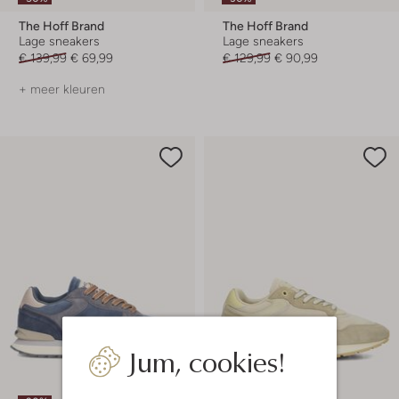
The Hoff Brand
The Hoff Brand
Lage sneakers
Lage sneakers
€ 139,99
€ 69,99
€ 129,99
€ 90,99
+ meer kleuren
Jum, cookies!