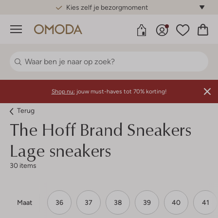
Gratis standaard verzending*
Menu
Shop nu:
jouw must-haves tot 70% korting!
Terug
The Hoff Brand
Sneakers
Lage sneakers
30 items
Maat
36
37
38
39
40
41