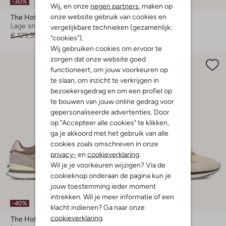
-30%
-50%
Nieuw
Wij, en onze
negen partners
, maken op
onze website gebruik van cookies en
The Hoff Brand
The Hoff Brand
Lage sneakers
Lage sneakers
vergelijkbare technieken (gezamenlijk:
€ 129,99
€ 90,99
€ 139,99
€ 69,99
"cookies").
Wij gebruiken cookies om ervoor te
zorgen dat onze website goed
functioneert, om jouw voorkeuren op
te slaan, om inzicht te verkrijgen in
bezoekersgedrag en om een profiel op
te bouwen van jouw online gedrag voor
gepersonaliseerde advertenties. Door
op "Accepteer alle cookies" te klikken,
ga je akkoord met het gebruik van alle
cookies zoals omschreven in onze
privacy-
en
cookieverklaring
.
Wil je je voorkeuren wijzigen? Via de
cookieknop onderaan de pagina kun je
jouw toestemming ieder moment
intrekken. Wil je meer informatie of een
-40%
-50%
klacht indienen? Ga naar onze
cookieverklaring
.
The Hoff Brand
The Hoff Brand