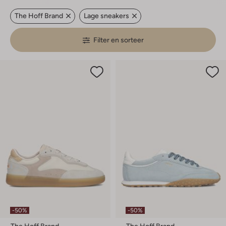
The Hoff Brand
Lage sneakers
Filter en sorteer
-50%
-50%
The Hoff Brand
The Hoff Brand