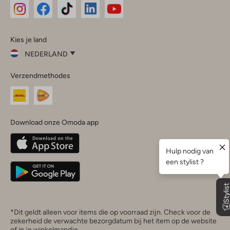
Omoda
Omoda
Omoda
Omoda
Omoda
Kies je land
Instagram
Facebook
TikTok
LinkedIn
YouTube
NEDERLAND
Kies
Verzendmethodes
je
Sluit
land
Nederland
België
(Nederlands)
Download onze Omoda app
Belgique
(Français)
Deutschland
*Dit geldt alleen voor items die op voorraad zijn. Check voor de
zekerheid de verwachte bezorgdatum bij het item op de website
of in je winkelmandje.