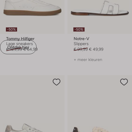
-50%
-50%
Tommy Hilfiger
Notre-V
Lage sneakers
Slippers
Ontdek hier
€ 129,99
€ 64,99
€ 99,99
€ 49,99
+ meer kleuren