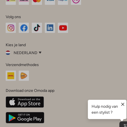
Volg ons
Omoda
Omoda
Omoda
Omoda
Omoda
Kies je land
Instagram
Facebook
TikTok
LinkedIn
YouTube
NEDERLAND
Kies
Verzendmethodes
je
Sluit
land
Nederland
België
(Nederlands)
Download onze Omoda app
Belgique
(Français)
Deutschland