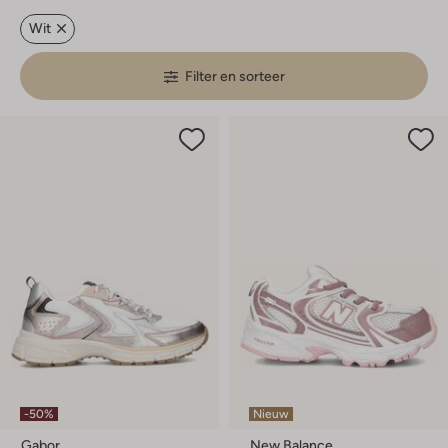
Wit
Filter en sorteer
-50%
Nieuw
Gabor
New Balance