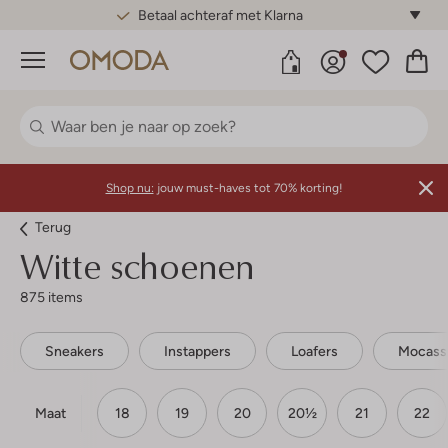
Betaal achteraf met Klarna
Menu
Shop nu:
jouw must-haves tot 70% korting!
Terug
Witte schoenen
875 items
Sneakers
Instappers
Loafers
Mocass
Maat
18
19
20
20½
21
22