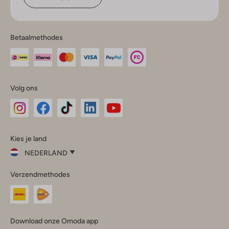
Betaalmethodes
Volg ons
Omoda
Omoda
Omoda
Omoda
Omoda
Kies je land
Instagram
Facebook
TikTok
LinkedIn
YouTube
NEDERLAND
Kies
Verzendmethodes
je
Sluit
land
Nederland
België
(Nederlands)
Download onze Omoda app