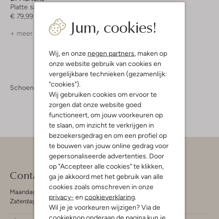
Platte sandalen
€ 79,99
Jum, cookies!
+ meer kleuren
Wij, en onze
negen partners
, maken op
onze website gebruik van cookies en
vergelijkbare technieken (gezamenlijk:
"cookies").
Schoenen
Wij gebruiken cookies om ervoor te
zorgen dat onze website goed
functioneert, om jouw voorkeuren op
te slaan, om inzicht te verkrijgen in
bezoekersgedrag en om een profiel op
te bouwen van jouw online gedrag voor
gepersonaliseerde advertenties. Door
op "Accepteer alle cookies" te klikken,
Contact
ga je akkoord met het gebruik van alle
cookies zoals omschreven in onze
Maandag - Vrijdag 09:00 - 19:00 uur
privacy-
en
cookieverklaring
.
Zaterdag 09:00 - 17:00 uur
Wil je je voorkeuren wijzigen? Via de
cookieknop onderaan de pagina kun je