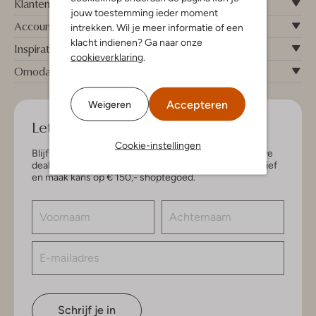
Klantenservice
jouw toestemming ieder moment
Account
intrekken. Wil je meer informatie of een
klacht indienen? Ga naar onze
Inspiratie
cookieverklaring
.
Omoda
Accepteren
Weigeren
Let's keep in touch!
Cookie-instellingen
Blijf op de hoogte van de nieuwste items en exclusieve
deals, speciaal voor jou. Schrijf je in voor de nieuwsbrief
en maak kans op € 150,- shoptegoed.
Schrijf je in