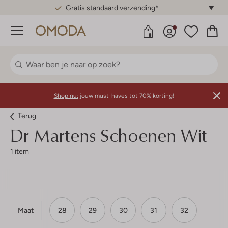
Gratis standaard verzending*
Menu
Shop nu:
jouw must-haves tot 70% korting!
Terug
Dr Martens
Schoenen Wit
1 item
Maat
28
29
30
31
32