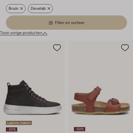
Bruin
Develab
Filter en sorteer
Toon vorige producten
Laatste maten
-50%
-30%