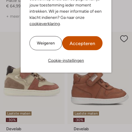
Platte sandalen
Platte sandalen
jouw toestemming ieder moment
€ 64,99
€ 64,99
intrekken. Wil je meer informatie of een
+ meer kleuren
+ meer kleuren
klacht indienen? Ga naar onze
cookieverklaring
.
Accepteren
Weigeren
Cookie-instellingen
Laatste maten
Laatste maten
-30%
-30%
Develab
Develab