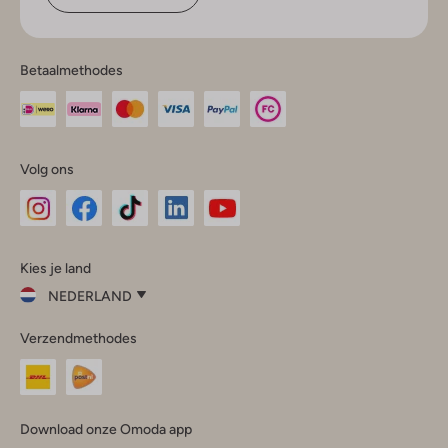
Betaalmethodes
Volg ons
Omoda
Omoda
Omoda
Omoda
Omoda
Kies je land
Instagram
Facebook
TikTok
LinkedIn
YouTube
NEDERLAND
Kies
Verzendmethodes
je
Sluit
land
Nederland
België
(Nederlands)
Download onze Omoda app
Belgique
(Français)