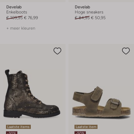
Develab
Develab
Enkelboots
Hoge sneakers
€ 109,95
€ 76,99
€ 84,95
€ 50,95
+ meer kleuren
Laatste items
Laatste item
-30%
-50%