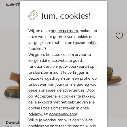
€ 89,99
€ 44,99
€ 64,99
Jum, cookies!
+ meer kleuren
Wij, en onze
negen partners
, maken op
onze website gebruik van cookies en
vergelijkbare technieken (gezamenlijk:
"cookies").
Wij gebruiken cookies om ervoor te
zorgen dat onze website goed
functioneert, om jouw voorkeuren op
te slaan, om inzicht te verkrijgen in
bezoekersgedrag en om een profiel op
te bouwen van jouw online gedrag voor
gepersonaliseerde advertenties. Door
op "Accepteer alle cookies" te klikken,
ga je akkoord met het gebruik van alle
cookies zoals omschreven in onze
Laatste maten
privacy-
en
cookieverklaring
.
Wil je je voorkeuren wijzigen? Via de
Develab
Develab
cookieknop onderaan de pagina kun je