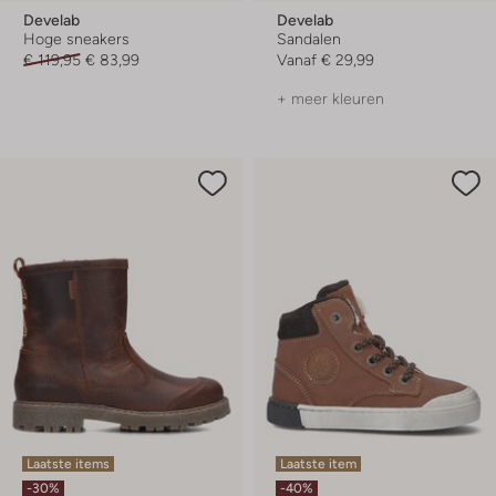
Develab
Develab
Hoge sneakers
Sandalen
€ 119,95
€ 83,99
Vanaf
€ 29,99
+ meer kleuren
Laatste items
Laatste item
-30%
-40%