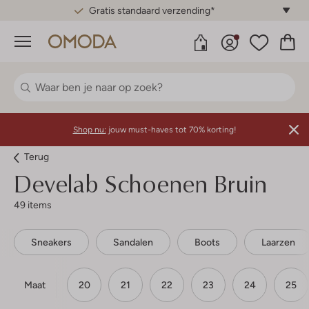
Gratis standaard verzending*
Menu
Shop nu:
jouw must-haves tot 70% korting!
Terug
Develab
Schoenen Bruin
49 items
Sneakers
Sandalen
Boots
Laarzen
Maat
20
21
22
23
24
25