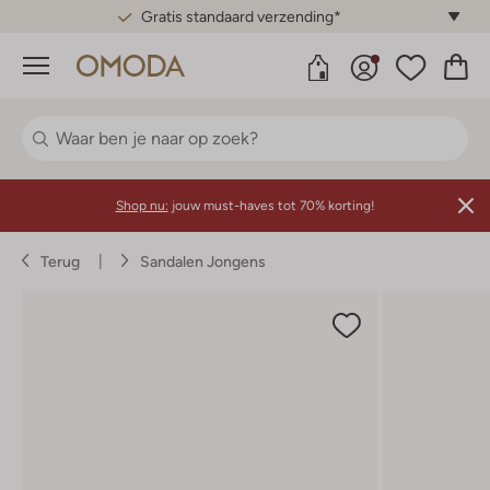
Gratis standaard verzending*
Menu
Shop nu:
jouw must-haves tot 70% korting!
Terug
Sandalen Jongens