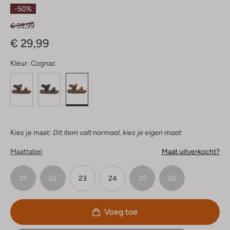
Sterren
-50%
€ 59,99
€ 29,99
Kleur:
Cognac
Kies je maat:
Dit item valt normaal, kies je eigen maat
Maattabel
Maat uitverkocht?
21
22
23
24
25
26
Voeg toe