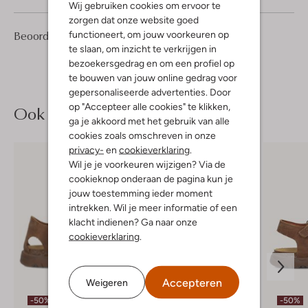
Wij gebruiken cookies om ervoor te
zorgen dat onze website goed
1
5
Beoordelingen
functioneert, om jouw voorkeuren op
(1)
5
/5
Sterren
te slaan, om inzicht te verkrijgen in
bezoekersgedrag en om een profiel op
te bouwen van jouw online gedrag voor
gepersonaliseerde advertenties. Door
op "Accepteer alle cookies" te klikken,
Ook iets voor jou?
ga je akkoord met het gebruik van alle
cookies zoals omschreven in onze
privacy-
en
cookieverklaring
.
Wil je je voorkeuren wijzigen? Via de
cookieknop onderaan de pagina kun je
jouw toestemming ieder moment
intrekken. Wil je meer informatie of een
klacht indienen? Ga naar onze
cookieverklaring
.
Accepteren
Weigeren
Laatste maten
-50%
-50%
-50%