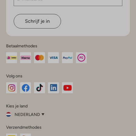
Schrijf je in
Betaalmethodes
Volg ons
Omoda
Omoda
Omoda
Omoda
Omoda
Kies je land
Instagram
Facebook
TikTok
LinkedIn
YouTube
NEDERLAND
Kies
Verzendmethodes
je
Sluit
land