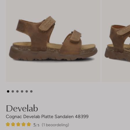
Develab
Cognac Develab Platte Sandalen 48399
5
1
5
/5
(1 beoordeling)