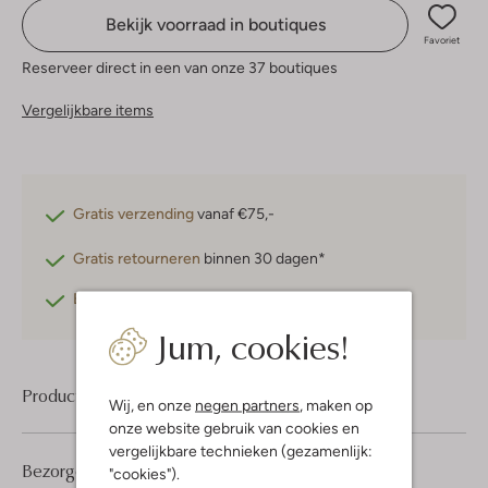
Bekijk voorraad in boutiques
Favoriet
Reserveer direct in een van onze 37 boutiques
Vergelijkbare items
Gratis verzending
vanaf €75,-
Gratis retourneren
binnen 30 dagen*
Betaal achteraf
met Klarna
Jum, cookies!
Product informatie
Wij, en onze
negen partners
, maken op
onze website gebruik van cookies en
vergelijkbare technieken (gezamenlijk:
Bezorgen & retourneren
"cookies").