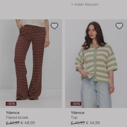
+ meer kleuren
-30%
-30%
Ydence
Ydence
Flared broek
Top
€ 69,99
€ 48,99
€ 49,99
€ 34,99