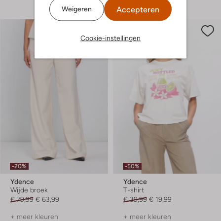
Accepteren
Weigeren
Cookie-instellingen
-20%
-50%
Ydence
Ydence
Wijde broek
T-shirt
€ 79,99
€ 63,99
€ 39,99
€ 19,99
+ meer kleuren
+ meer kleuren