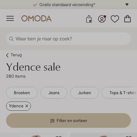
Gratis standaard verzending*
Menu
Terug
Ydence sale
280 items
Broeken
Jeans
Jurken
Tops & T-shirt
Ydence
Filter en sorteer