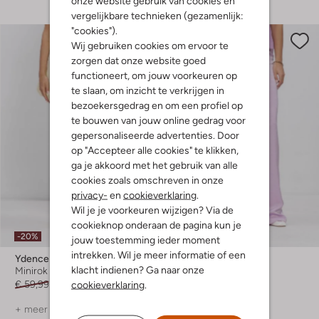
onze website gebruik van cookies en
vergelijkbare technieken (gezamenlijk:
"cookies").
Wij gebruiken cookies om ervoor te
zorgen dat onze website goed
functioneert, om jouw voorkeuren op
te slaan, om inzicht te verkrijgen in
bezoekersgedrag en om een profiel op
te bouwen van jouw online gedrag voor
gepersonaliseerde advertenties. Door
op "Accepteer alle cookies" te klikken,
ga je akkoord met het gebruik van alle
cookies zoals omschreven in onze
privacy-
en
cookieverklaring
.
Wil je je voorkeuren wijzigen? Via de
cookieknop onderaan de pagina kun je
-20%
-50%
jouw toestemming ieder moment
intrekken. Wil je meer informatie of een
Ydence
Ydence
klacht indienen? Ga naar onze
Minirok
Wijde broek
cookieverklaring
.
€ 59,99
€ 47,99
€ 69,99
€ 34,99
+ meer kleuren