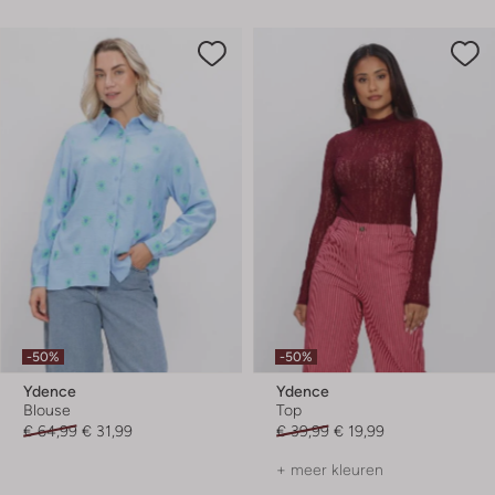
-50%
-50%
Ydence
Ydence
Blouse
Top
€ 64,99
€ 31,99
€ 39,99
€ 19,99
+ meer kleuren