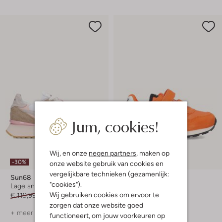
Jum, cookies!
Wij, en onze
negen partners
, maken op
-30%
-50%
onze website gebruik van cookies en
vergelijkbare technieken (gezamenlijk:
Sun68
Sun68
"cookies").
Lage sneakers
Lage sneakers
Wij gebruiken cookies om ervoor te
€ 119,99
€ 83,99
€ 59,99
€ 29,99
zorgen dat onze website goed
+ meer kleuren
+ meer kleuren
functioneert, om jouw voorkeuren op