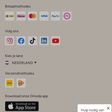
Betaalmethodes
Volg ons
Omoda
Omoda
Omoda
Omoda
Omoda
Kies je land
Instagram
Facebook
TikTok
LinkedIn
YouTube
NEDERLAND
Kies
Verzendmethodes
je
Sluit
land
Nederland
België
(Nederlands)
Download onze Omoda app
Belgique
(Français)
Deutschland