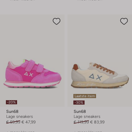
Laatste item
-20%
-30%
Sun68
Sun68
Lage sneakers
Lage sneakers
€ 59,99
€ 47,99
€ 119,99
€ 83,99