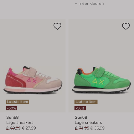
+ meer kleuren
Laatste item
Laatste item
-60%
-50%
Sun68
Sun68
Lage sneakers
Lage sneakers
€ 69,99
€ 27,99
€ 74,95
€ 36,99