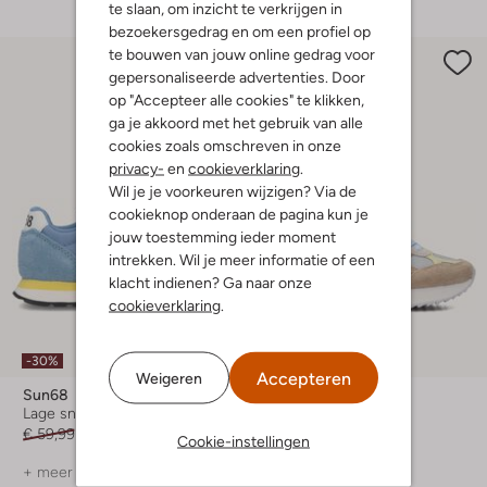
te slaan, om inzicht te verkrijgen in
bezoekersgedrag en om een profiel op
te bouwen van jouw online gedrag voor
gepersonaliseerde advertenties. Door
op "Accepteer alle cookies" te klikken,
ga je akkoord met het gebruik van alle
cookies zoals omschreven in onze
privacy-
en
cookieverklaring
.
Wil je je voorkeuren wijzigen? Via de
cookieknop onderaan de pagina kun je
jouw toestemming ieder moment
intrekken. Wil je meer informatie of een
klacht indienen? Ga naar onze
cookieverklaring
.
-30%
-30%
Accepteren
Weigeren
Sun68
Sun68
Lage sneakers
Lage sneakers
€ 59,99
€ 41,99
€ 119,99
€ 83,99
Cookie-instellingen
+ meer kleuren
+ meer kleuren