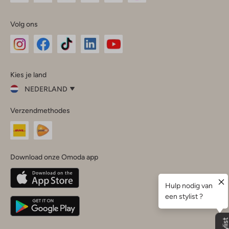
Volg ons
Omoda
Omoda
Omoda
Omoda
Omoda
Kies je land
Instagram
Facebook
TikTok
LinkedIn
YouTube
NEDERLAND
Kies
Verzendmethodes
je
Sluit
land
Nederland
België
(Nederlands)
Download onze Omoda app
Belgique
(Français)
Deutschland