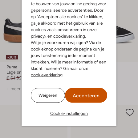
te bouwen van jouw online gedrag voor
gepersonaliseerde advertenties. Door
op "Accepteer alle cookies" te klikken,
ga je akkoord met het gebruik van alle
cookies zoals omschreven in onze
privacy-
en
cookieverklaring
.
Wil je je voorkeuren wijzigen? Via de
cookieknop onderaan de pagina kun je
jouw toestemming ieder moment
-30%
-20%
intrekken. Wil je meer informatie of een
Puma
Vans
klacht indienen? Ga naar onze
Lage sneakers
Lage sneakers
cookieverklaring
.
€ 64,99
€ 44,99
€ 39,99
€ 31,99
+ meer kleuren
Accepteren
Weigeren
Cookie-instellingen