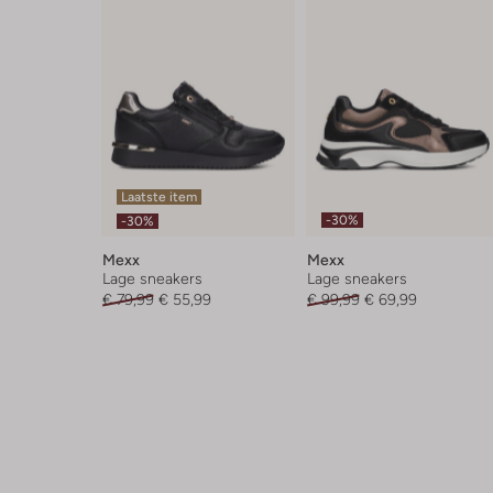
Laatste item
-30%
-30%
Mexx
Mexx
Lage sneakers
Lage sneakers
€ 79,99
€ 55,99
€ 99,99
€ 69,99