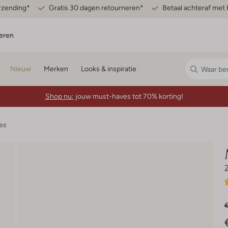
erzending*
Gratis 30 dagen retourneren*
Betaal achteraf met 
eren
Nieuw
Merken
Looks & inspiratie
Shop nu:
jouw must-haves tot 70% korting!
es