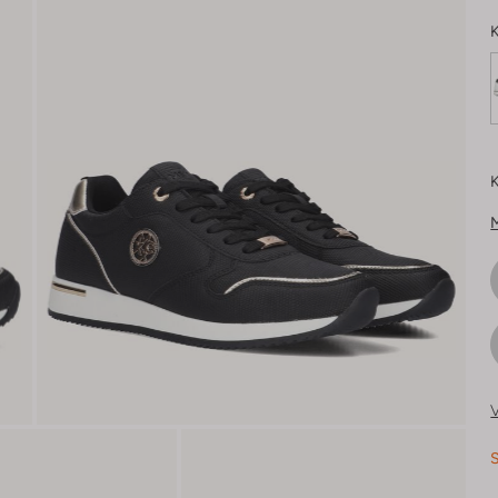
K
K
V
S