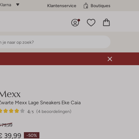
Klarna
Klantenservice
Boutiques
Mexx
Zwarte Mexx Lage Sneakers Eke Caia
4
4
4
/5
(4 beoordelingen)
Sterren
€ 79,99
€ 39,99
-50%