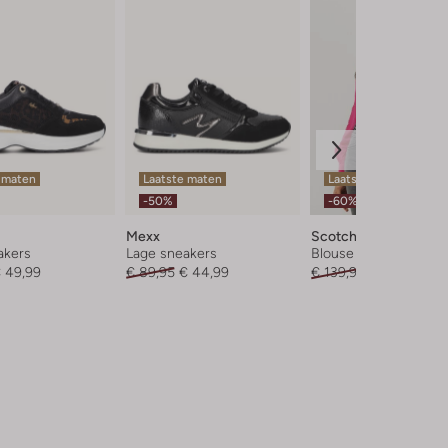
 maten
Laatste maten
Laatste item
-50%
-60%
Mexx
Scotch & Soda
akers
Lage sneakers
Blouse
 49,99
€ 89,95
€ 44,99
€ 139,95
€ 55,99