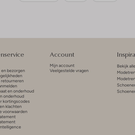
enservice
Account
Inspira
Mijn account
Bekijk all
n en bezorgen
Veelgestelde vragen
Modetren
gelijkheden
Modetren
n retourneren
Schoenen
anmelden
aat en onderhoud
Schoenen
en onderhoud
r kortingscodes
en klachten
e voorwaarden
tatement
atement
 Intelligence