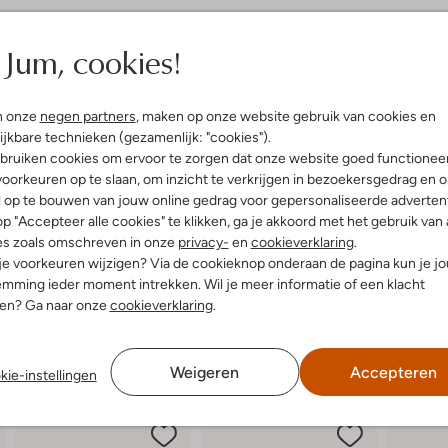
Jum, cookies!
5
(4)
(5)
S
ustus 2025
door Zaza
06 augustus 2025
door J.
Slabbekoorn
n onze
negen partners
, maken op onze website gebruik van cookies en
t
sneaker
ijkbare technieken (gezamenlijk: "cookies").
Mexx sneakers
e
goed, ziet er leuk uit en ben
bruiken cookies om ervoor te zorgen dat onze website goed functionee
blij mee
r
Prachtige sneaker. De maat 37 is
oorkeuren op te slaan, om inzicht te verkrijgen in bezoekersgedrag en 
precies goed. Lopen heel licht.
l op te bouwen van jouw online gedrag voor gepersonaliseerde advertent
r
p "Accepteer alle cookies" te klikken, ga je akkoord met het gebruik van 
e
es zoals omschreven in onze
privacy-
en
cookieverklaring
.
n
 je voorkeuren wijzigen? Via de cookieknop onderaan de pagina kun je j
mming ieder moment intrekken. Wil je meer informatie of een klacht
nen? Ga naar onze
cookieverklaring
.
Weigeren
Accepteren
kie-instellingen