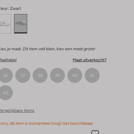
leur:
Zwart
ies je maat:
Dit item valt klein, kies een maat groter
Maattabel
Maat uitverkocht?
36
37
38
39
40
41
42
ergelijkbare items
orry, dit item is momenteel (nog) niet beschikbaar.