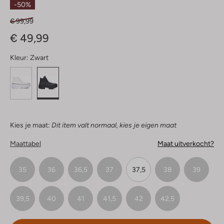
-50%
€ 99,99
€ 49,99
Kleur:
Zwart
Kies je maat:
Dit item valt normaal, kies je eigen maat
Maattabel
Maat uitverkocht?
35
36
36,5
37
37,5
38
39
39,5
40
41
41,5
42
42,5