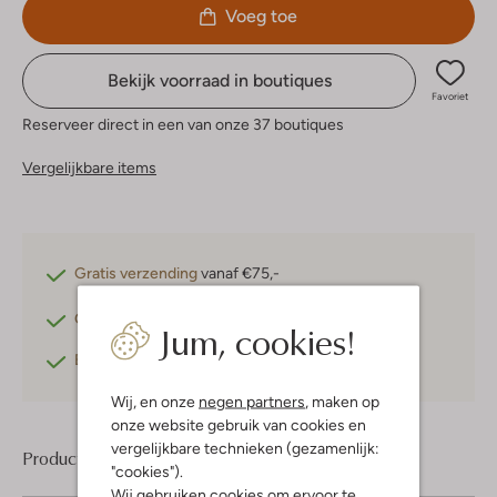
Voeg toe
Bekijk voorraad in boutiques
Favoriet
Reserveer direct in een van onze 37 boutiques
Vergelijkbare items
Gratis verzending
vanaf €75,-
Gratis retourneren
binnen 30 dagen*
Jum, cookies!
Betaal achteraf
met Klarna
Wij, en onze
negen partners
, maken op
onze website gebruik van cookies en
vergelijkbare technieken (gezamenlijk:
Product informatie
"cookies").
Wij gebruiken cookies om ervoor te