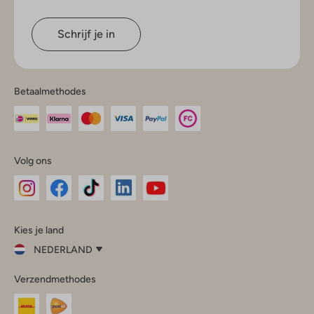
Schrijf je in
Betaalmethodes
Volg ons
Omoda
Omoda
Omoda
Omoda
Omoda
Kies je land
Instagram
Facebook
TikTok
LinkedIn
YouTube
NEDERLAND
Kies
Verzendmethodes
je
Sluit
land
Nederland