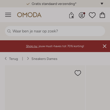
Gratis standaard verzending*
Menu
Shop nu:
jouw must-haves tot 70% korting!
Terug
Sneakers Dames