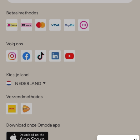
Betaalmethodes
Volg ons
Omoda
Omoda
Omoda
Omoda
Omoda
Kies je land
Instagram
Facebook
TikTok
LinkedIn
YouTube
NEDERLAND
Kies
Verzendmethodes
je
Sluit
land
Nederland
België
(Nederlands)
Download onze Omoda app
Belgique
(Français)