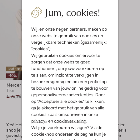
Jum, cookies!
Wij, en onze
negen partners
, maken op
onze website gebruik van cookies en
vergelijkbare technieken (gezamenlijk:
"cookies").
Wij gebruiken cookies om ervoor te
zorgen dat onze website goed
functioneert, om jouw voorkeuren op
Laatste item
te slaan, om inzicht te verkrijgen in
-40%
bezoekersgedrag en om een profiel op
Mercer Amsterdam
te bouwen van jouw online gedrag voor
Trui
gepersonaliseerde advertenties. Door
€ 79,99
€ 47,99
op "Accepteer alle cookies" te klikken,
ga je akkoord met het gebruik van alle
cookies zoals omschreven in onze
privacy-
en
cookieverklaring
.
Yes! Het te gekke merk Mercer Amsterdam is in de Sale. Hier
Wil je je voorkeuren wijzigen? Via de
shop je nu de leukste Mercer-sneakers met korting. Mercer is
cookieknop onderaan de pagina kun je
gevestigd in Amsterdam en richt zich onder andere op luxe