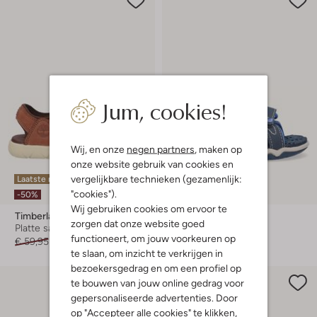
Jum, cookies!
Wij, en onze
negen partners
, maken op
onze website gebruik van cookies en
vergelijkbare technieken (gezamenlijk:
Laatste maten
Laatste maten
"cookies").
-50%
-50%
Wij gebruiken cookies om ervoor te
Timberland
Timberland
zorgen dat onze website goed
Platte sandalen
Platte sandalen
functioneert, om jouw voorkeuren op
€ 59,95
€ 29,99
€ 44,95
€ 21,99
te slaan, om inzicht te verkrijgen in
bezoekersgedrag en om een profiel op
te bouwen van jouw online gedrag voor
gepersonaliseerde advertenties. Door
op "Accepteer alle cookies" te klikken,