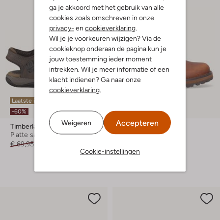
ga je akkoord met het gebruik van alle
cookies zoals omschreven in onze
privacy-
en
cookieverklaring
.
Wil je je voorkeuren wijzigen? Via de
cookieknop onderaan de pagina kun je
jouw toestemming ieder moment
intrekken. Wil je meer informatie of een
klacht indienen? Ga naar onze
cookieverklaring
.
Laatste item
-40%
-60%
Accepteren
Weigeren
Timberland
Timberland
Platte sandalen
Enkelboots
€ 69,95
€ 27,99
Vanaf
€ 53,99
Cookie-instellingen
+ meer kleuren