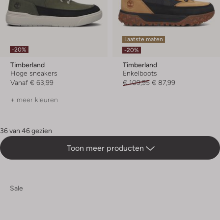
Laatste maten
-20%
-20%
Timberland
Timberland
Hoge sneakers
Enkelboots
Vanaf
€ 63,99
€ 109,95
€ 87,99
+ meer kleuren
36 van 46 gezien
Toon meer producten
Sale