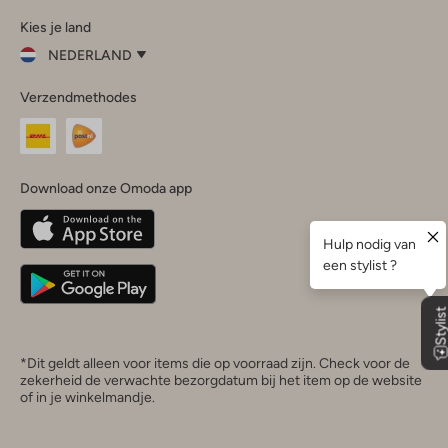
Omoda
Omoda
Omoda
Omoda
Omoda
Kies je land
Instagram
Facebook
TikTok
LinkedIn
YouTube
NEDERLAND
Kies
Verzendmethodes
je
Sluit
land
Nederland
België
(Nederlands)
Download onze Omoda app
Belgique
(Français)
Deutschland
*Dit geldt alleen voor items die op voorraad zijn. Check voor de
zekerheid de verwachte bezorgdatum bij het item op de website
of in je winkelmandje.