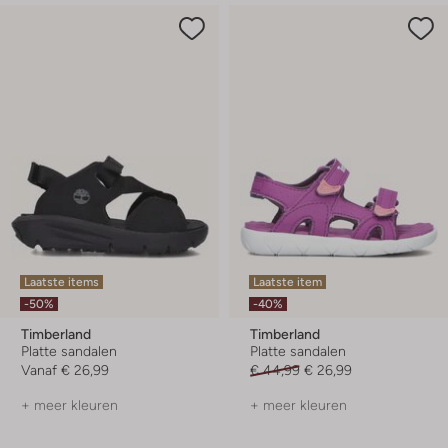
Laatste items
Laatste item
-50%
-40%
Timberland
Timberland
Platte sandalen
Platte sandalen
Vanaf
€ 26,99
€ 44,99
€ 26,99
+ meer kleuren
+ meer kleuren