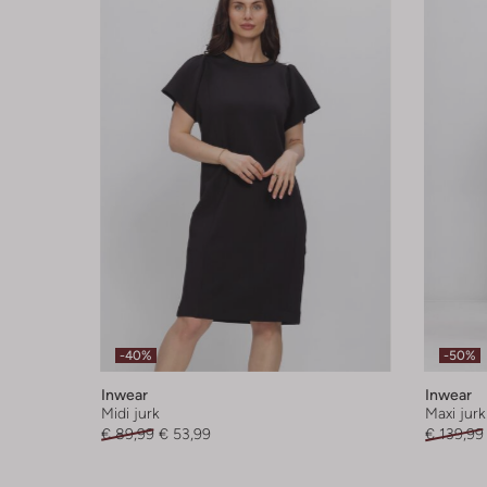
-40%
-50%
Inwear
Inwear
Midi jurk
Maxi jurk
€ 89,99
€ 53,99
€ 139,99