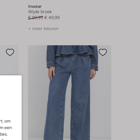
Inwear
Wijde broek
€ 99,99
€ 49,99
+ meer kleuren
rt, om
om een
ies.