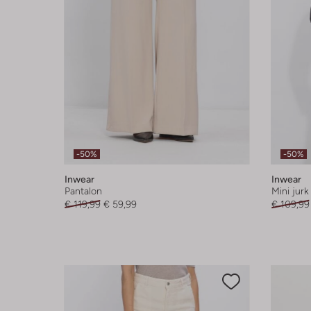
-50%
-50%
Inwear
Inwear
Pantalon
Mini jurk
€ 119,99
€ 59,99
€ 109,99