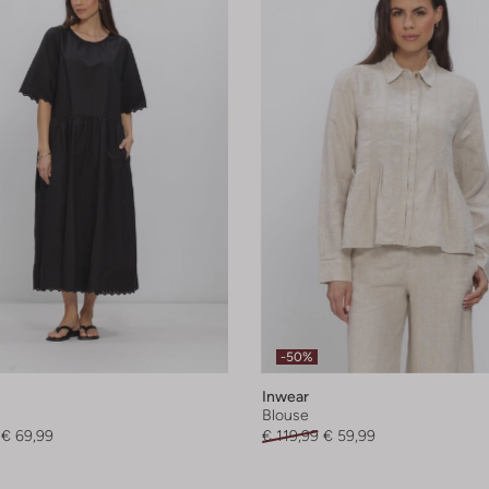
-50%
Inwear
Blouse
€ 69,99
€ 119,99
€ 59,99