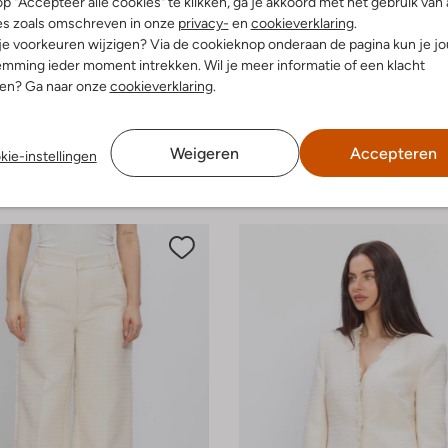
p "Accepteer alle cookies" te klikken, ga je akkoord met het gebruik van 
es zoals omschreven in onze
privacy-
en
cookieverklaring
.
 je voorkeuren wijzigen? Via de cookieknop onderaan de pagina kun je j
-50%
mming ieder moment intrekken. Wil je meer informatie of een klacht
nen? Ga naar onze
cookieverklaring
.
Inwear
Jack
€ 34,99
€ 119,99
€ 59,99
Weigeren
Accepteren
kie-instellingen
leuren