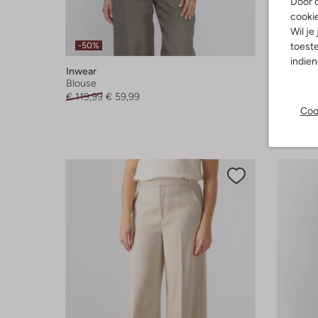
Door o
cooki
Wil je
-50%
-50%
toeste
indie
Inwear
Inwear
Blouse
T-shirt
€ 119,99
€ 59,99
€ 69,99
Coo
+ meer k