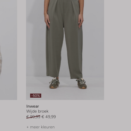
-50%
Inwear
Wijde broek
€ 99,99
€ 49,99
+ meer kleuren