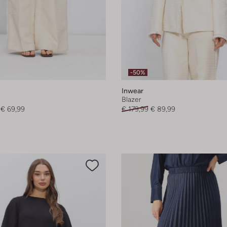
-50%
Inwear
Blazer
€ 69,99
€ 179,99
€ 89,99