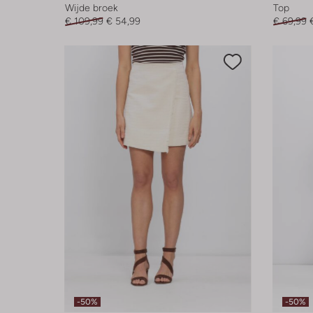
Wijde broek
Top
€ 109,99
€ 54,99
€ 69,99
-50%
-50%