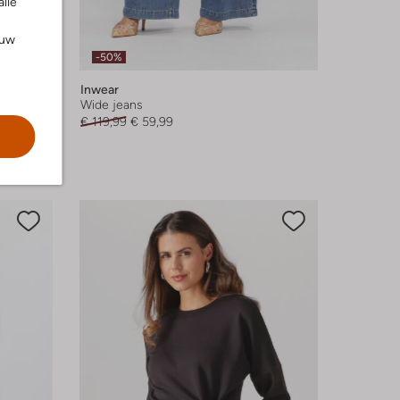
alle
ouw
-50%
Inwear
Wide jeans
€ 119,99
€ 59,99