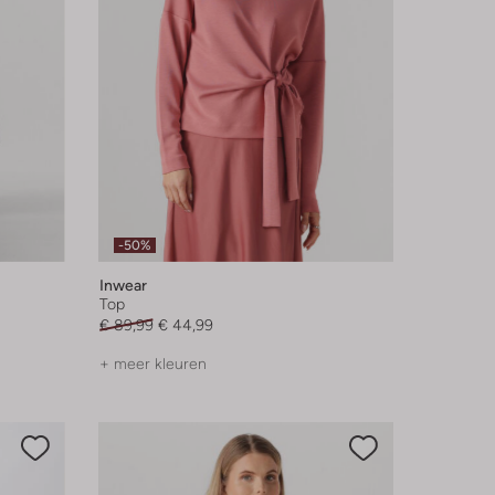
-50%
Inwear
Top
€ 89,99
€ 44,99
+ meer kleuren