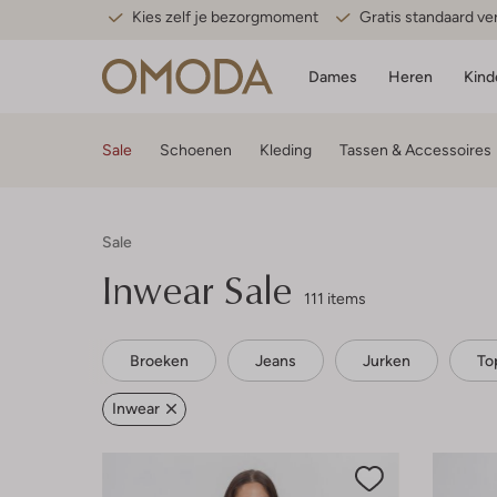
Kies zelf je bezorgmoment
Gratis standaard v
Dames
Heren
Kind
Sale
Schoenen
Kleding
Tassen & Accessoires
Sale
Inwear
Sale
111 items
Broeken
Jeans
Jurken
To
Inwear