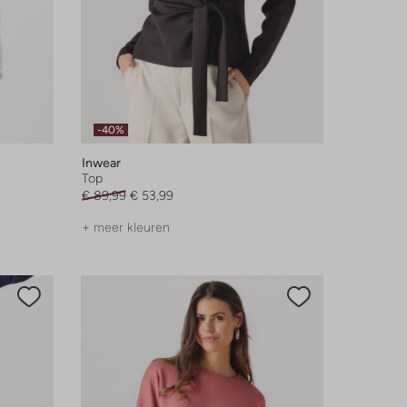
-40%
Inwear
Top
€ 89,99
€ 53,99
+ meer kleuren