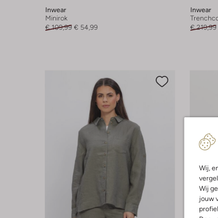
Inwear
Inwear
Minirok
Trenchco
€ 109,99
€ 54,99
€ 219,99
Wij, e
vergel
Wij ge
jouw v
profie