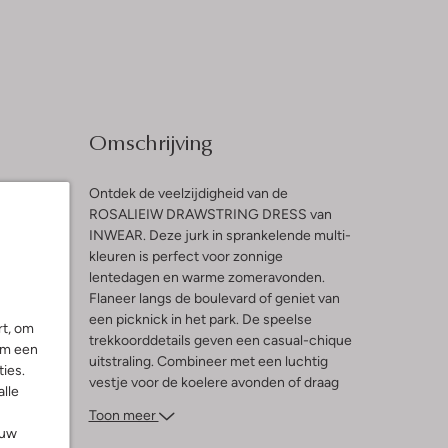
Omschrijving
Ontdek de veelzijdigheid van de
ROSALIEIW DRAWSTRING DRESS van
INWEAR. Deze jurk in sprankelende multi-
l
kleuren is perfect voor zonnige
lentedagen en warme zomeravonden.
ng
Flaneer langs de boulevard of geniet van
een picknick in het park. De speelse
rt, om
trekkoorddetails geven een casual-chique
om een
uitstraling. Combineer met een luchtig
ies.
vestje voor de koelere avonden of draag
alle
met je favoriete sandalen voor een relaxte
Toon meer
look. Deze jurk is een must-have voor
ouw
dames die houden van stijl en comfort in