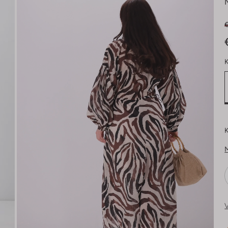
€
K
K
V