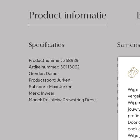
Product informatie
Specificaties
Samenst
Kleur:
Beig
Productnummer:
358939
Patroon:
Di
Artikelnummer:
30113062
Trends:
Ani
Gender:
Dames
Materiaal:
V
Productsoort:
Jurken
Materiaalp
Subsoort:
Maxi Jurken
Wij, e
Pasvorm:
L
Merk:
Inwear
vergel
Halslijn:
Op
Model:
Rosalieiw Drawstring Dress
Wij ge
Mouwlengt
jouw v
Lengte:
Lan
profie
Door o
cooki
Wil je