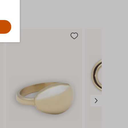
één. Laat de kleuren spreken en voel je vrij
om te stralen in elke situatie.