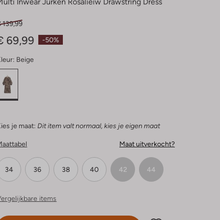
Multi Inwear Jurken Rosalieiw Drawstring Dress
 139,99
€ 69,99
-50%
leur:
Beige
ies je maat:
Dit item valt normaal, kies je eigen maat
Maattabel
Maat uitverkocht?
34
36
38
40
42
44
ergelijkbare items