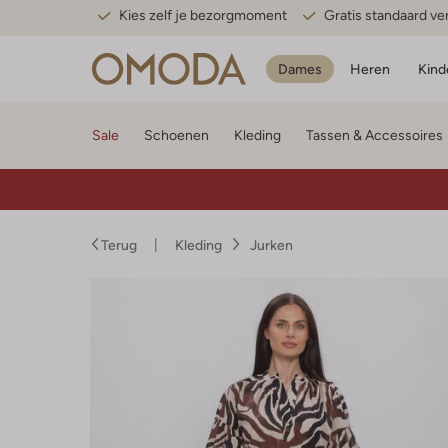
Kies zelf je bezorgmoment
Gratis standaard v
Dames
Heren
Kind
Sale
Schoenen
Kleding
Tassen & Accessoires
Terug
Kleding
Jurken