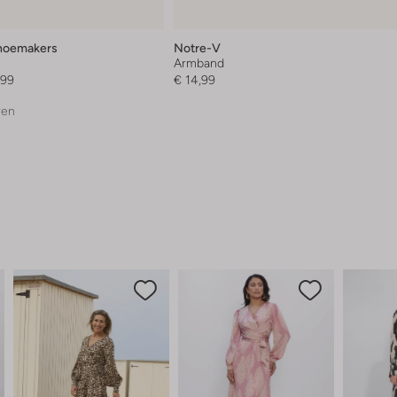
hoemakers
Notre-V
s
Armband
,99
€ 14,99
ren