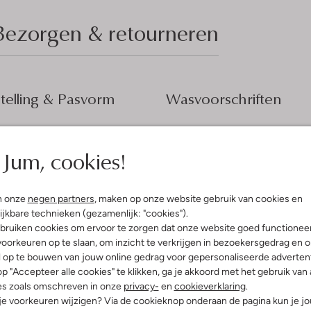
Bezorgen & retourneren
elling & Pasvorm
Wasvoorschriften
e
Normaal wassen op 30 °C
erenprint
Jum, cookies!
Strijken op maximaal 110 °C
mal
iscose
Kan niet in de droogtromme
ercentages:
100 % Katoen
Speciale chemische reinigi
n onze
negen partners
, maken op onze website gebruik van cookies en
osvallend
ijkbare technieken (gezamenlijk: "cookies").
Niet bleken
staande Kraag
bruiken cookies om ervoor te zorgen dat onze website goed functionee
e:
Lange Mouw
oorkeuren op te slaan, om inzicht te verkrijgen in bezoekersgedrag en 
g
l op te bouwen van jouw online gedrag voor gepersonaliseerde advertent
p "Accepteer alle cookies" te klikken, ga je akkoord met het gebruik van 
es zoals omschreven in onze
privacy-
en
cookieverklaring
.
 je voorkeuren wijzigen? Via de cookieknop onderaan de pagina kun je j