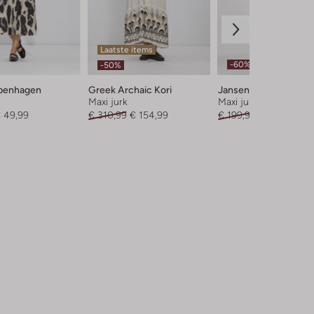
Laatste items
-60%
-50%
penhagen
Greek Archaic Kori
Jansen Amsterdam
Maxi jurk
Maxi jurk
 49,99
€ 310,99
€ 154,99
€ 199,99
€ 79,99