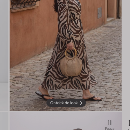
Ontdek de look
Pauze