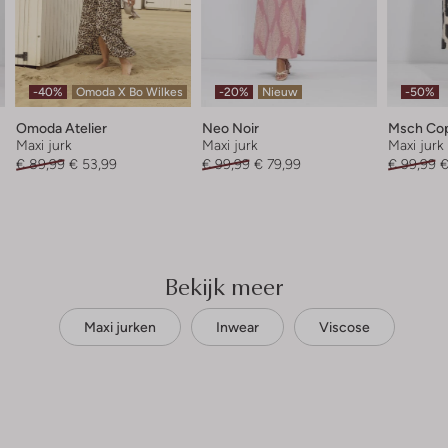
-40%
Omoda X Bo Wilkes
-20%
Nieuw
-50%
Omoda Atelier
Neo Noir
Msch Co
Maxi jurk
Maxi jurk
Maxi jurk
€ 89,99
€ 53,99
€ 99,99
€ 79,99
€ 99,99
€
Bekijk meer
Maxi jurken
Inwear
Viscose