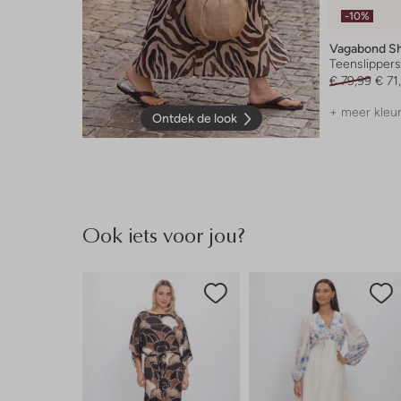
-10%
Vagabond S
Teenslipper
€ 79,99
€ 71
+ meer kleu
Ontdek de look
Ook iets voor jou?