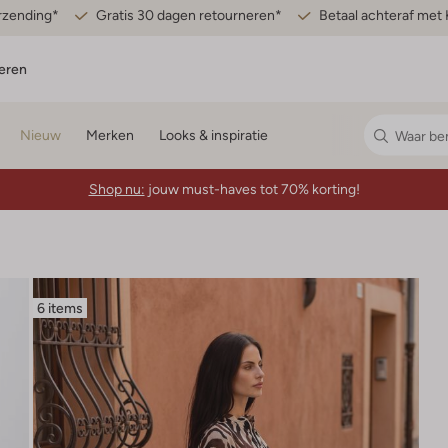
erzending*
Gratis 30 dagen retourneren*
Betaal achteraf met 
eren
Nieuw
Merken
Looks & inspiratie
Shop nu:
jouw must-haves tot 70% korting!
6 items