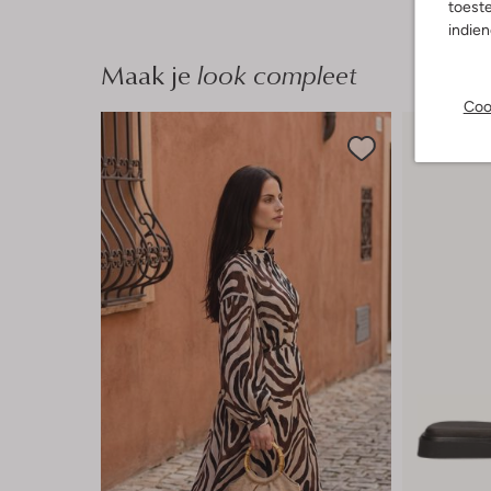
toeste
indie
Maak je
look compleet
Coo