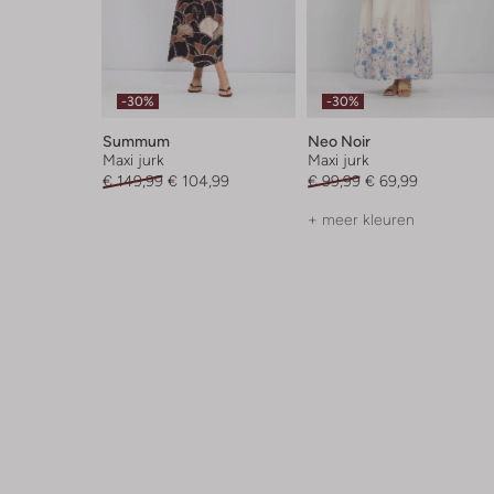
-30%
-30%
Summum
Neo Noir
Maxi jurk
Maxi jurk
€ 149,99
€ 104,99
€ 99,99
€ 69,99
+ meer kleuren