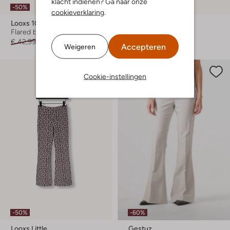
klacht indienen? Ga naar onze
-50%
-50%
cookieverklaring
.
Looxs 10sixteen
Looxs Little
Flared broek
Flared broek
€ 42,99
€ 20,99
€ 35,99
€ 17,99
Accepteren
Weigeren
Cookie-instellingen
-50%
-60%
Looxs Little
Gestuz