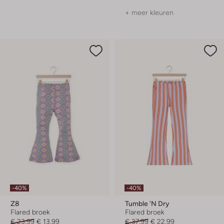
+ meer kleuren
-40%
-40%
Z8
Tumble 'n Dry
Flared broek
Flared broek
€ 23,99
€ 13,99
€ 37,99
€ 22,99