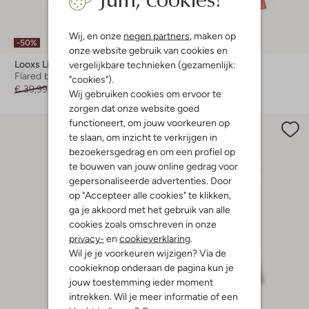
Wij, en onze
negen partners
, maken op
-50%
-40%
onze website gebruik van cookies en
Looxs Little
Looxs Little
vergelijkbare technieken (gezamenlijk:
Flared broek
Flared broek
"cookies").
€ 39,99
€ 19,99
€ 37,99
€ 22,99
Wij gebruiken cookies om ervoor te
zorgen dat onze website goed
functioneert, om jouw voorkeuren op
te slaan, om inzicht te verkrijgen in
bezoekersgedrag en om een profiel op
te bouwen van jouw online gedrag voor
gepersonaliseerde advertenties. Door
op "Accepteer alle cookies" te klikken,
ga je akkoord met het gebruik van alle
cookies zoals omschreven in onze
privacy-
en
cookieverklaring
.
Wil je je voorkeuren wijzigen? Via de
cookieknop onderaan de pagina kun je
jouw toestemming ieder moment
intrekken. Wil je meer informatie of een