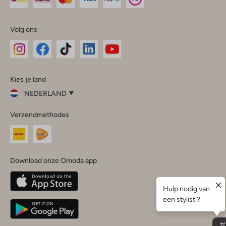
Volg ons
Omoda
Omoda
Omoda
Omoda
Omoda
Kies je land
Instagram
Facebook
TikTok
LinkedIn
YouTube
NEDERLAND
Kies
Verzendmethodes
je
Sluit
land
Nederland
België
(Nederlands)
Download onze Omoda app
Belgique
(Français)
Deutschland