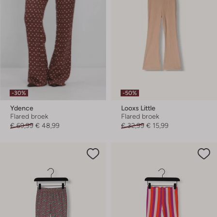
-30%
-50%
Ydence
Looxs Little
Flared broek
Flared broek
€ 69,99
€ 48,99
€ 32,99
€ 15,99