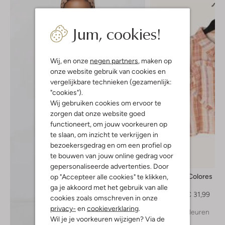
Jum, cookies!
Wij, en onze
negen partners
, maken op
onze website gebruik van cookies en
vergelijkbare technieken (gezamenlijk:
"cookies").
Wij gebruiken cookies om ervoor te
zorgen dat onze website goed
functioneert, om jouw voorkeuren op
te slaan, om inzicht te verkrijgen in
bezoekersgedrag en om een profiel op
te bouwen van jouw online gedrag voor
-40%
gepersonaliseerde advertenties. Door
Labo De Colores
op "Accepteer alle cookies" te klikken,
Top
ga je akkoord met het gebruik van alle
€ 53,99
€ 31,99
cookies zoals omschreven in onze
privacy-
en
cookieverklaring
.
+ meer kleuren
Ontdek de look
Wil je je voorkeuren wijzigen? Via de