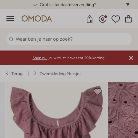
Gratis standaard verzending*
Menu
Shop nu:
jouw must-haves tot 70% korting!
Terug
Zwemkleding Meisjes