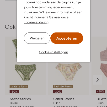
cookieknop onderaan de pagina kun je
jouw toestemming ieder moment
intrekken. Wil je meer informatie of een
klacht indienen? Ga naar onze
cookieverklaring
.
Ook iets voor jou?
Accepteren
Weigeren
Cookie-instellingen
Laatste item
Laatste items
-50%
-30%
-30%
Salted Stories
Salted Stories
Lil' Ate
Bikini
Bikini
Bikini