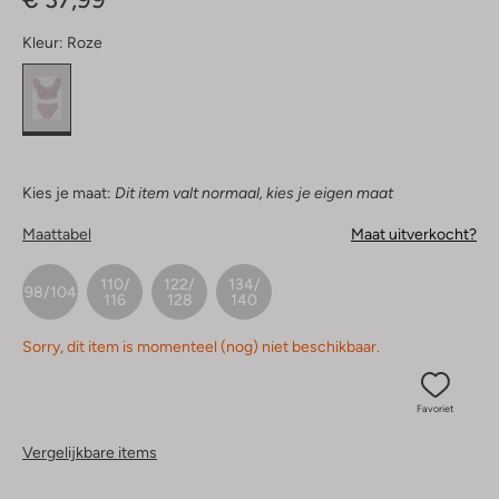
Kleur:
Roze
Kies je maat:
Dit item valt normaal, kies je eigen maat
Maattabel
Maat uitverkocht?
110/
122/
134/
98/104
116
128
140
Sorry, dit item is momenteel (nog) niet beschikbaar.
Favoriet
Vergelijkbare items