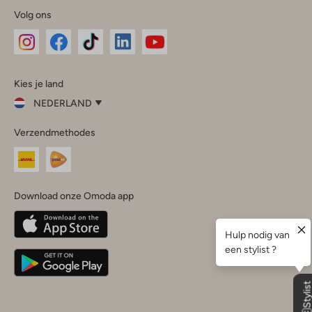
Volg ons
Omoda
Omoda
Omoda
Omoda
Omoda
Kies je land
Instagram
Facebook
TikTok
LinkedIn
YouTube
NEDERLAND
Kies
Verzendmethodes
je
Sluit
land
Nederland
België
(Nederlands)
Download onze Omoda app
Belgique
(Français)
Deutschland