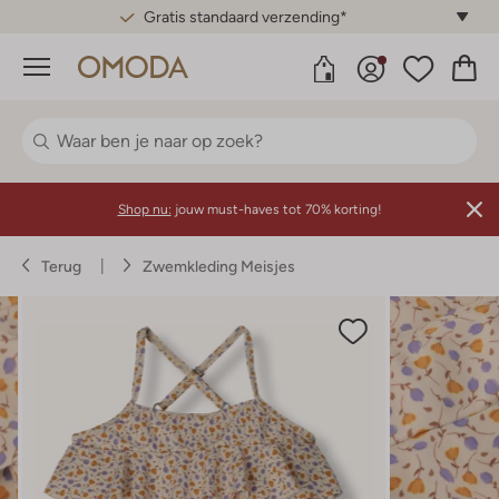
Gratis standaard verzending*
Menu
Shop nu:
jouw must-haves tot 70% korting!
Terug
Zwemkleding Meisjes