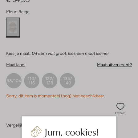
Kleur:
Beige
Kies je maat:
Dit item valt groot, kies een maat kleiner
Maattabel
Maat uitverkocht?
110/
122/
134/
98/104
116
128
140
Sorry, dit item is momenteel (nog) niet beschikbaar.
Favoriet
Vergelijkbare items
Jum, cookies!