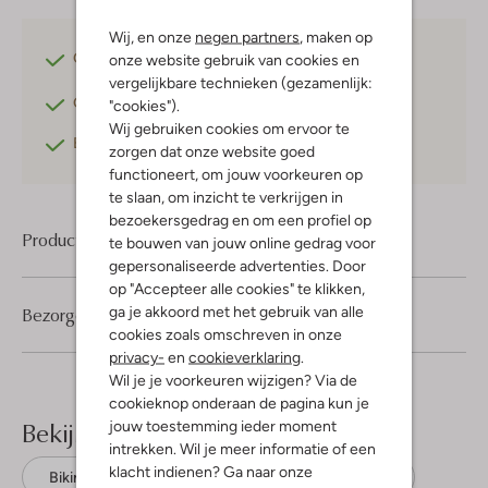
Wij, en onze
negen partners
, maken op
Gratis verzending
vanaf €75,-
onze website gebruik van cookies en
vergelijkbare technieken (gezamenlijk:
Gratis retourneren
binnen 30 dagen*
"cookies").
Wij gebruiken cookies om ervoor te
Betaal achteraf
met Klarna
zorgen dat onze website goed
functioneert, om jouw voorkeuren op
te slaan, om inzicht te verkrijgen in
bezoekersgedrag en om een profiel op
Product informatie
te bouwen van jouw online gedrag voor
gepersonaliseerde advertenties. Door
op "Accepteer alle cookies" te klikken,
ga je akkoord met het gebruik van alle
Bezorgen & retourneren
cookies zoals omschreven in onze
privacy-
en
cookieverklaring
.
Wil je je voorkeuren wijzigen? Via de
cookieknop onderaan de pagina kun je
Bekijk meer
jouw toestemming ieder moment
intrekken. Wil je meer informatie of een
klacht indienen? Ga naar onze
Bikini's
Salted Stories
Polyester