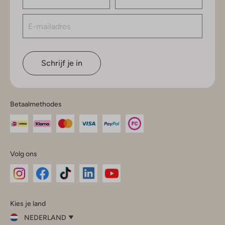
Schrijf je in
Betaalmethodes
Volg ons
Omoda
Omoda
Omoda
Omoda
Omoda
Kies je land
Instagram
Facebook
TikTok
LinkedIn
YouTube
NEDERLAND