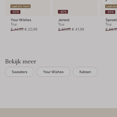
Laatste item
Laatste
-40%
-50%
-50%
Your Wishes
Jenest
Sproet
Trui
Trui
Trui
€ 42,99
€ 20,99
€ 69,99
€ 41,99
€ 68,9
Bekijk meer
Sweaters
Your Wishes
Katoen