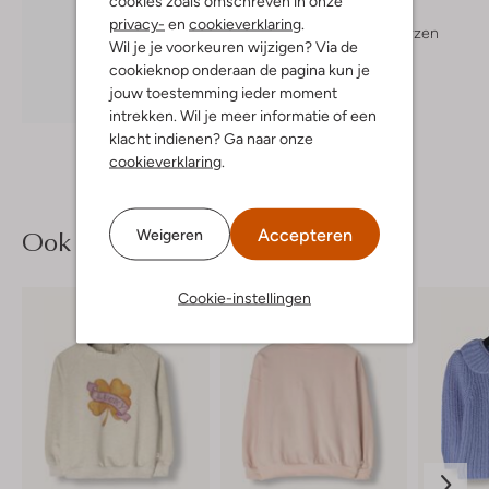
cookies zoals omschreven in onze
Ugg
privacy-
en
cookieverklaring
.
Vachtlaarzen
Wil je je voorkeuren wijzigen? Via de
€ 134,99
cookieknop onderaan de pagina kun je
jouw toestemming ieder moment
Ontdek de look
intrekken. Wil je meer informatie of een
klacht indienen? Ga naar onze
cookieverklaring
.
Ook iets voor jou?
Accepteren
Weigeren
Cookie-instellingen