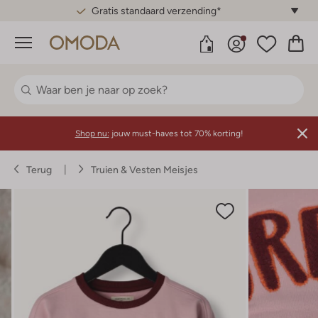
Gratis standaard verzending*
Menu
Shop nu:
jouw must-haves tot 70% korting!
Terug
Truien & Vesten Meisjes