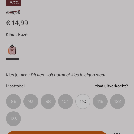
-50%
€ 29,95
€ 14,99
Kleur:
Roze
Kies je maat:
Dit item valt normaal, kies je eigen maat
Maattabel
Maat uitverkocht?
86
92
98
104
110
116
122
128