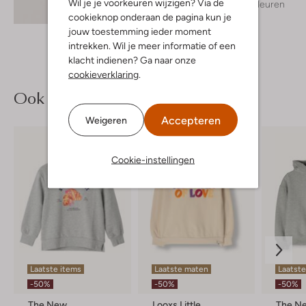
Wil je je voorkeuren wijzigen? Via de
+ meer kleuren
Ontdek de look
cookieknop onderaan de pagina kun je
jouw toestemming ieder moment
intrekken. Wil je meer informatie of een
klacht indienen? Ga naar onze
cookieverklaring
.
Ook iets voor jou?
Accepteren
Weigeren
Cookie-instellingen
Laatste items
Laatste maten
Laatste
-50%
-50%
-50%
The New
Looxs Little
The N