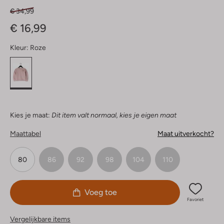
€ 34,99
€ 16,99
Kleur:
Roze
Kies je maat:
Dit item valt normaal, kies je eigen maat
Maattabel
Maat uitverkocht?
80
86
92
98
104
110
Voeg toe
Favoriet
Vergelijkbare items