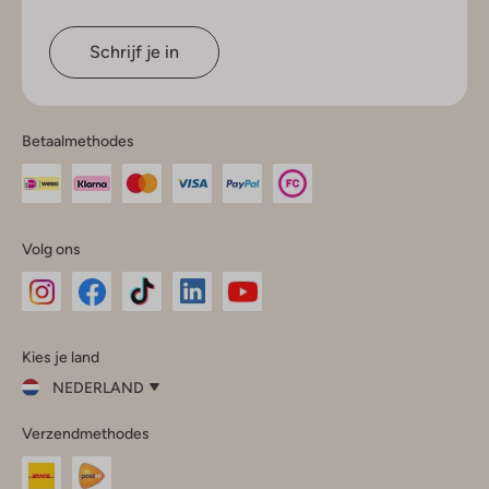
Schrijf je in
Betaalmethodes
Volg ons
Omoda
Omoda
Omoda
Omoda
Omoda
Kies je land
Instagram
Facebook
TikTok
LinkedIn
YouTube
NEDERLAND
Kies
Verzendmethodes
je
Sluit
land
Nederland