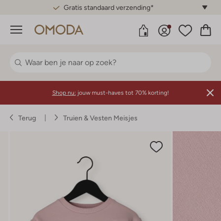
Gratis standaard verzending*
Menu
Shop nu:
jouw must-haves tot 70% korting!
Terug
Truien & Vesten Meisjes