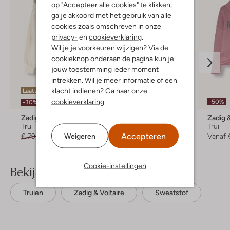
op "Accepteer alle cookies" te klikken,
ga je akkoord met het gebruik van alle
cookies zoals omschreven in onze
privacy-
en
cookieverklaring
.
Wil je je voorkeuren wijzigen? Via de
cookieknop onderaan de pagina kun je
jouw toestemming ieder moment
intrekken. Wil je meer informatie of een
klacht indienen? Ga naar onze
Laatste item
Laatste item
cookieverklaring
.
-50%
-30%
-60%
Zadig & Voltaire
Zadig & Voltaire
Zadig &
Trui
Trui
Trui
Accepteren
Weigeren
€ 79,99
€ 55,99
€ 159,99
€ 63,99
Vanaf
Cookie-instellingen
Bekijk meer
Truien
Zadig & Voltaire
Sweatstof