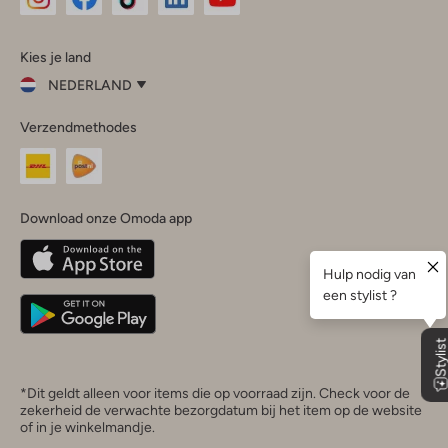
Omoda
Omoda
Omoda
Omoda
Omoda
Kies je land
Instagram
Facebook
TikTok
LinkedIn
YouTube
NEDERLAND
Kies
Verzendmethodes
je
Sluit
land
Nederland
België
(Nederlands)
Download onze Omoda app
Belgique
(Français)
Deutschland
*Dit geldt alleen voor items die op voorraad zijn. Check voor de
zekerheid de verwachte bezorgdatum bij het item op de website
of in je winkelmandje.