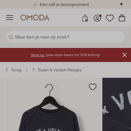
Gratis standaard verzending*
Menu
Shop nu:
jouw must-haves tot 70% korting!
Terug
Truien & Vesten Meisjes