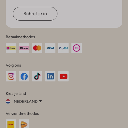
Schrijf je in
Betaalmethodes
Volg ons
Omoda
Omoda
Omoda
Omoda
Omoda
Kies je land
Instagram
Facebook
TikTok
LinkedIn
YouTube
NEDERLAND
Kies
Verzendmethodes
je
Sluit
land
Nederland