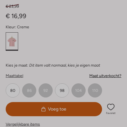
€ 23,99
€ 16,99
Kleur:
Creme
Kies je maat:
Dit item valt normaal, kies je eigen maat
Maattabel
Maat uitverkocht?
80
86
92
98
104
110
Voeg toe
Favoriet
Vergelijkbare items