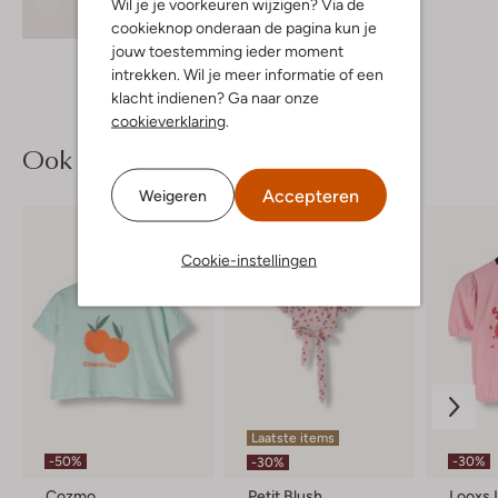
Wil je je voorkeuren wijzigen? Via de
Ontdek de look
cookieknop onderaan de pagina kun je
jouw toestemming ieder moment
intrekken. Wil je meer informatie of een
klacht indienen? Ga naar onze
cookieverklaring
.
Ook iets voor jou?
Accepteren
Weigeren
Cookie-instellingen
Laatste items
-50%
-30%
-30%
Cozmo
Petit Blush
Looxs L