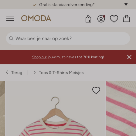
Gratis standaard verzending*
Menu
Shop nu:
jouw must-haves tot 70% korting!
Terug
Tops & T-Shirts Meisjes