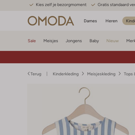
Kies zelf je bezorgmoment
Gratis standaard v
Dames
Heren
Kind
Sale
Meisjes
Jongens
Baby
Nieuw
Mer
Terug
Kinderkleding
Meisjeskleding
Tops 