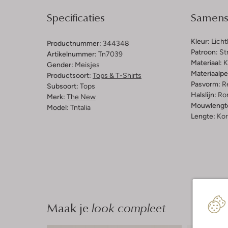
Specificaties
Samenst
Kleur:
Lich
Productnummer:
344348
Patroon:
St
Artikelnummer:
Tn7039
Materiaal:
K
Gender:
Meisjes
Materiaalp
Productsoort:
Tops & T-Shirts
Pasvorm:
Re
Subsoort:
Tops
Halslijn:
Ro
Merk:
The New
Mouwlengt
Model:
Tntalia
Lengte:
Kor
Maak je
look compleet