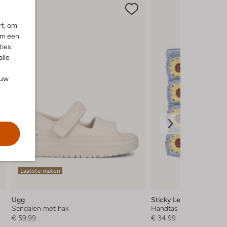
rt, om
om een
ies.
alle
ouw
Laatste maten
Ugg
Sticky Lemon
Sandalen met hak
Handtas
€ 59,99
€ 34,99