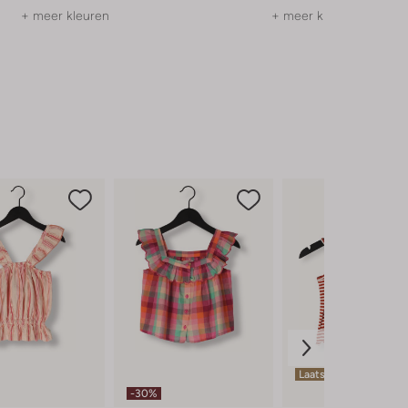
+ meer kleuren
+ meer kleuren
Laatste items
-30%