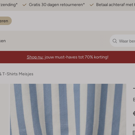
erzending*
Gratis 30 dagen retourneren*
Betaal achteraf met 
eren
ken
Shop nu:
jouw must-haves tot 70% korting!
& T-Shirts Meisjes
K