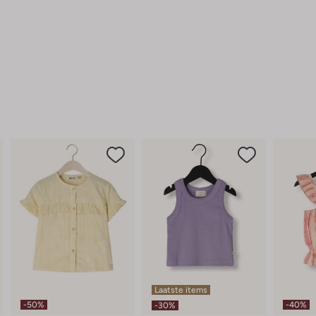
Laatste items
-50%
-40%
-30%