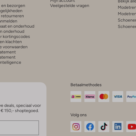
Mijn account
Bekijk all
n en bezorgen
Veelgestelde vragen
Modetren
gelijkheden
Modetren
n retourneren
Schoenen
anmelden
aat en onderhoud
Schoenen
en onderhoud
r kortingscodes
en klachten
e voorwaarden
tatement
atement
 Intelligence
Betaalmethodes
e deals, speciaal voor
p € 150,- shoptegoed.
Volg ons