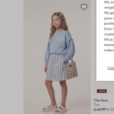
Wij, e
vergel
Wij ge
jouw v
profie
Door o
cooki
Wil je
toeste
indie
Coo
-50%
The New
Trui
€ 46,99
€ 2