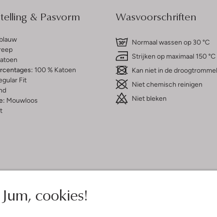
elling & Pasvorm
Wasvoorschriften
tblauw
Normaal wassen op 30 °C
reep
Strijken op maximaal 150 °C
atoen
ercentages:
100 % Katoen
Kan niet in de droogtromme
gular Fit
Niet chemisch reinigen
nd
Niet bleken
e:
Mouwloos
t
Jum, cookies!