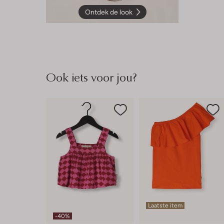
Ontdek de look
Ook iets voor jou?
Laatste item
-40%