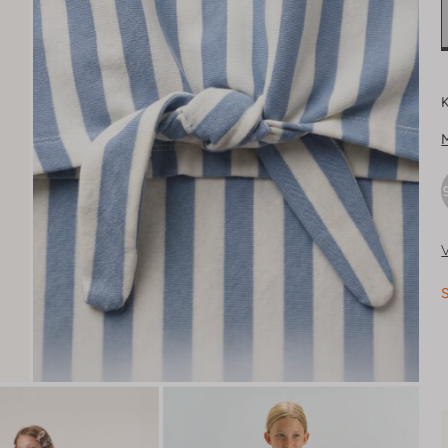
K
V
S