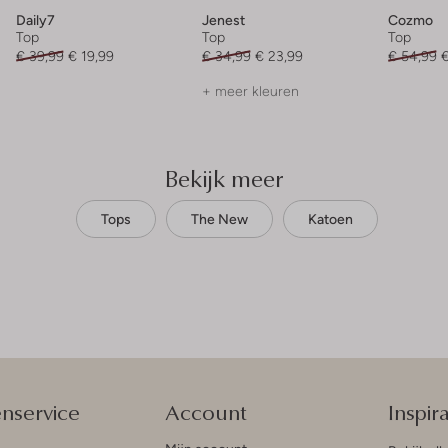
Daily7
Jenest
Cozmo
Top
Top
Top
€ 39,99
€ 19,99
€ 34,99
€ 23,99
€ 54,99
€
+ meer kleuren
Bekijk meer
Tops
The New
Katoen
enservice
Account
Inspira