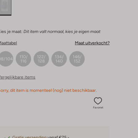
ies je maat:
Dit item valt normaal, kies je eigen maat
Maattabel
Maat uitverkocht?
110/
122/
134/
146/
98/104
116
128
140
152
ergelijkbare items
orry, dit item is momenteel (nog) niet beschikbaar.
Favoriet
Gratis verzending
vanaf €75,-