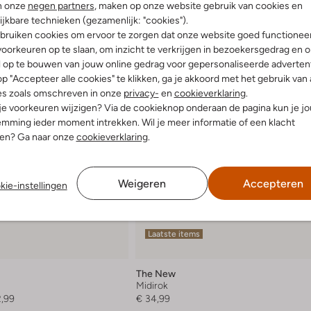
n onze
negen partners
, maken op onze website gebruik van cookies en
ijkbare technieken (gezamenlijk: "cookies").
bruiken cookies om ervoor te zorgen dat onze website goed functionee
oorkeuren op te slaan, om inzicht te verkrijgen in bezoekersgedrag en 
l op te bouwen van jouw online gedrag voor gepersonaliseerde advertent
p "Accepteer alle cookies" te klikken, ga je akkoord met het gebruik van 
es zoals omschreven in onze
privacy-
en
cookieverklaring
.
 je voorkeuren wijzigen? Via de cookieknop onderaan de pagina kun je j
mming ieder moment intrekken. Wil je meer informatie of een klacht
nen? Ga naar onze
cookieverklaring
.
Weigeren
Accepteren
kie-instellingen
Laatste items
The New
Midirok
2,99
€ 34,99