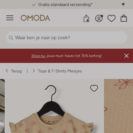
Gratis standaard verzending*
Menu
Shop nu:
jouw must-haves tot 70% korting!
Terug
Tops & T-Shirts Meisjes