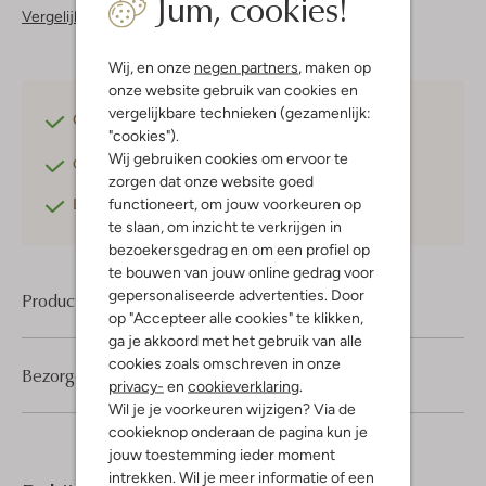
Jum, cookies!
Vergelijkbare items
Wij, en onze
negen partners
, maken op
onze website gebruik van cookies en
vergelijkbare technieken (gezamenlijk:
Gratis verzending
vanaf €75,-
"cookies").
Wij gebruiken cookies om ervoor te
Gratis retourneren
binnen 30 dagen*
zorgen dat onze website goed
functioneert, om jouw voorkeuren op
Betaal achteraf
met Klarna
te slaan, om inzicht te verkrijgen in
bezoekersgedrag en om een profiel op
te bouwen van jouw online gedrag voor
gepersonaliseerde advertenties. Door
Product informatie
op "Accepteer alle cookies" te klikken,
ga je akkoord met het gebruik van alle
cookies zoals omschreven in onze
Bezorgen & retourneren
privacy-
en
cookieverklaring
.
Wil je je voorkeuren wijzigen? Via de
cookieknop onderaan de pagina kun je
jouw toestemming ieder moment
intrekken. Wil je meer informatie of een