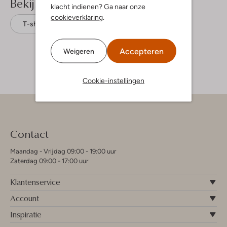
Bekijk meer
klacht indienen? Ga naar onze
cookieverklaring
.
T-shirts
Daily7
Katoen
Accepteren
Weigeren
Cookie-instellingen
Contact
Maandag - Vrijdag 09:00 - 19:00 uur
Zaterdag 09:00 - 17:00 uur
Klantenservice
Account
Inspiratie