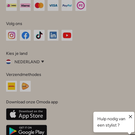
Volg ons
Omoda
Omoda
Omoda
Omoda
Omoda
Kies je land
Instagram
Facebook
TikTok
LinkedIn
YouTube
NEDERLAND
Kies
Verzendmethodes
je
Sluit
land
Nederland
België
(Nederlands)
Download onze Omoda app
Belgique
(Français)
Deutschland