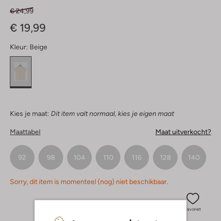
€ 24,99
€ 19,99
Kleur:
Beige
Kies je maat:
Dit item valt normaal, kies je eigen maat
Maattabel
Maat uitverkocht?
92
98
104
110
116
128
140
Sorry, dit item is momenteel (nog) niet beschikbaar.
Favoriet