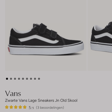
Vans
Zwarte Vans Lage Sneakers Jn Old Skool
5
3
5
/5
(3 beoordelingen)