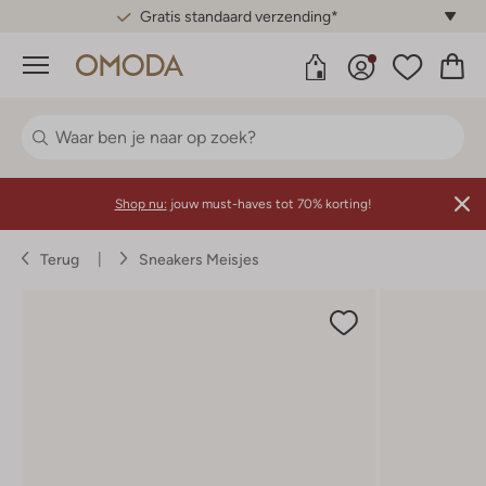
Gratis standaard verzending*
Menu
Shop nu:
jouw must-haves tot 70% korting!
Terug
Sneakers Meisjes