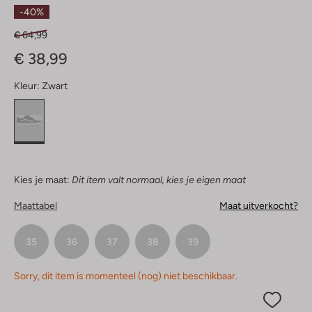
Sterren
-40%
€ 64,99
€ 38,99
Kleur:
Zwart
Kies je maat:
Dit item valt normaal, kies je eigen maat
Maattabel
Maat uitverkocht?
35
36
37
38
39
Sorry, dit item is momenteel (nog) niet beschikbaar.