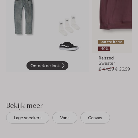
Laatste items
-40%
Raizzed
Sweater
Ontdek de look
€ 44,99
€ 26,99
Bekijk meer
Lage sneakers
Vans
Canvas