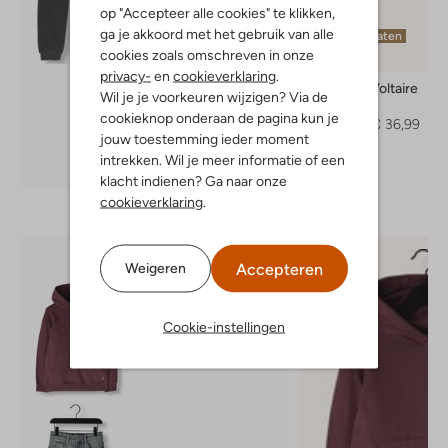
op "Accepteer alle cookies" te klikken,
ga je akkoord met het gebruik van alle
Laatste maten
cookies zoals omschreven in onze
-50%
privacy-
en
cookieverklaring
.
Zadig & Voltaire
Wil je je voorkeuren wijzigen? Via de
Sweater
cookieknop onderaan de pagina kun je
€ 74,99
€ 36,99
jouw toestemming ieder moment
intrekken. Wil je meer informatie of een
Ontdek de look
klacht indienen? Ga naar onze
cookieverklaring
.
Accepteren
Weigeren
Cookie-instellingen