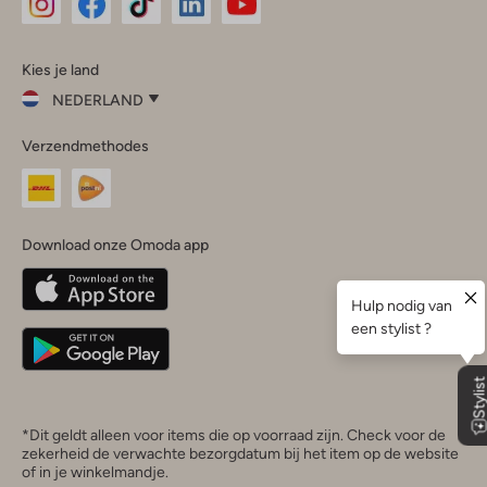
Omoda
Omoda
Omoda
Omoda
Omoda
Kies je land
Instagram
Facebook
TikTok
LinkedIn
YouTube
NEDERLAND
Kies
Verzendmethodes
je
Sluit
land
Nederland
België
(Nederlands)
Download onze Omoda app
Belgique
(Français)
Deutschland
*Dit geldt alleen voor items die op voorraad zijn. Check voor de
zekerheid de verwachte bezorgdatum bij het item op de website
of in je winkelmandje.