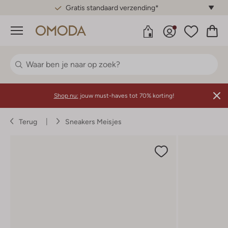
Gratis standaard verzending*
Menu
Shop nu:
jouw must-haves tot 70% korting!
Terug
Sneakers Meisjes