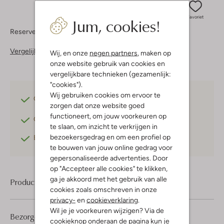
Jum, cookies!
Favoriet
Reserveer direct in een van onze 37 boutiques
Vergelijkbare items
Wij, en onze
negen partners
, maken op
onze website gebruik van cookies en
vergelijkbare technieken (gezamenlijk:
"cookies").
Wij gebruiken cookies om ervoor te
Gratis verzending
vanaf €75,-
zorgen dat onze website goed
functioneert, om jouw voorkeuren op
Gratis retourneren
binnen 30 dagen*
te slaan, om inzicht te verkrijgen in
bezoekersgedrag en om een profiel op
Betaal achteraf
met Klarna
te bouwen van jouw online gedrag voor
gepersonaliseerde advertenties. Door
op "Accepteer alle cookies" te klikken,
ga je akkoord met het gebruik van alle
Product informatie
cookies zoals omschreven in onze
privacy-
en
cookieverklaring
.
Wil je je voorkeuren wijzigen? Via de
Bezorgen & retourneren
cookieknop onderaan de pagina kun je