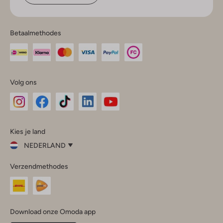
Betaalmethodes
Volg ons
Omoda
Omoda
Omoda
Omoda
Omoda
Kies je land
Instagram
Facebook
TikTok
LinkedIn
YouTube
NEDERLAND
Kies
Verzendmethodes
je
Sluit
land
Nederland
België
(Nederlands)
Download onze Omoda app
Belgique
(Français)