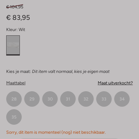
€ 104,95
€ 83,95
Kleur:
Wit
Kies je maat:
Dit item valt normaal, kies je eigen maat
Maattabel
Maat uitverkocht?
28
29
30
31
32
33
34
35
Sorry, dit item is momenteel (nog) niet beschikbaar.