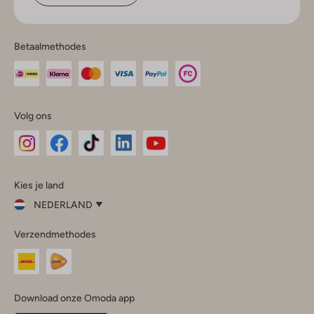
Betaalmethodes
Volg ons
Omoda
Omoda
Omoda
Omoda
Omoda
Kies je land
Instagram
Facebook
TikTok
LinkedIn
YouTube
NEDERLAND
Kies
Verzendmethodes
je
Sluit
land
Nederland
België
(Nederlands)
Download onze Omoda app
Belgique
(Français)