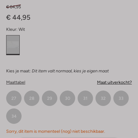
€ 64,95
€ 44,95
Kleur:
Wit
Kies je maat:
Dit item valt normaal, kies je eigen maat
Maattabel
Maat uitverkocht?
27
28
29
30
31
32
33
34
Sorry, dit item is momenteel (nog) niet beschikbaar.