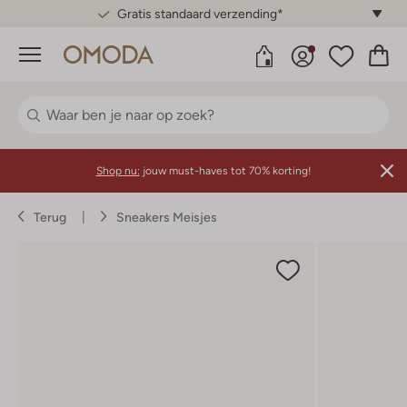
Gratis standaard verzending*
Menu
Shop nu:
jouw must-haves tot 70% korting!
Terug
Sneakers Meisjes