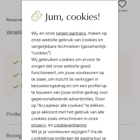
Jum, cookies!
Favoriet
Reserveer direct in een van onze 37 boutiques
Vergelijkbare items
Wij, en onze
negen partners
, maken op
onze website gebruik van cookies en
vergelijkbare technieken (gezamenlijk:
"cookies").
Wij gebruiken cookies om ervoor te
Gratis verzending
vanaf €75,-
zorgen dat onze website goed
functioneert, om jouw voorkeuren op
Gratis retourneren
binnen 30 dagen*
te slaan, om inzicht te verkrijgen in
bezoekersgedrag en om een profiel op
Betaal achteraf
met Klarna
te bouwen van jouw online gedrag voor
gepersonaliseerde advertenties. Door
op "Accepteer alle cookies" te klikken,
ga je akkoord met het gebruik van alle
Product informatie
cookies zoals omschreven in onze
privacy-
en
cookieverklaring
.
Wil je je voorkeuren wijzigen? Via de
Bezorgen & retourneren
cookieknop onderaan de pagina kun je