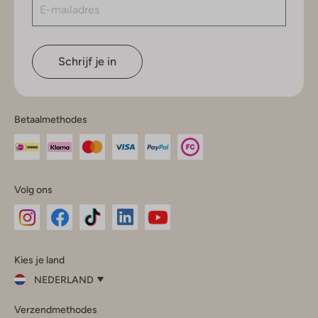
Schrijf je in
Betaalmethodes
Volg ons
Omoda
Omoda
Omoda
Omoda
Omoda
Kies je land
Instagram
Facebook
TikTok
LinkedIn
YouTube
NEDERLAND
Kies
Verzendmethodes
je