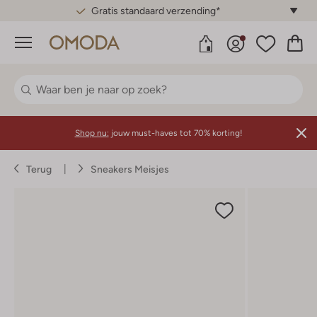
Gratis standaard verzending*
Menu
Shop nu:
jouw must-haves tot 70% korting!
Terug
Sneakers Meisjes