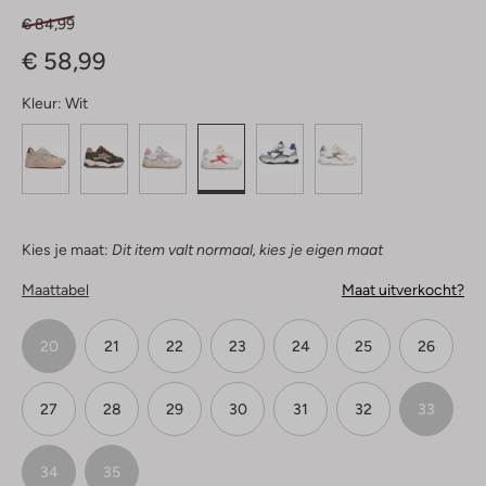
€ 84,99
€ 58,99
Kleur:
Wit
Kies je maat:
Dit item valt normaal, kies je eigen maat
Maattabel
Maat uitverkocht?
20
21
22
23
24
25
26
27
28
29
30
31
32
33
34
35