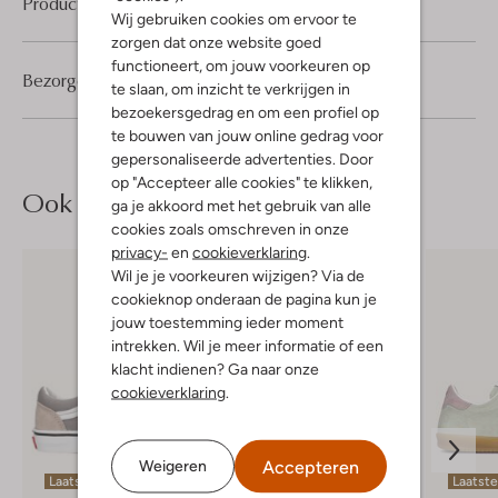
Product informatie
Wij gebruiken cookies om ervoor te
zorgen dat onze website goed
functioneert, om jouw voorkeuren op
Bezorgen & retourneren
te slaan, om inzicht te verkrijgen in
bezoekersgedrag en om een profiel op
te bouwen van jouw online gedrag voor
gepersonaliseerde advertenties. Door
op "Accepteer alle cookies" te klikken,
Ook iets voor jou?
ga je akkoord met het gebruik van alle
cookies zoals omschreven in onze
privacy-
en
cookieverklaring
.
Wil je je voorkeuren wijzigen? Via de
cookieknop onderaan de pagina kun je
jouw toestemming ieder moment
intrekken. Wil je meer informatie of een
klacht indienen? Ga naar onze
cookieverklaring
.
Accepteren
Weigeren
Laatste maten
Laatst