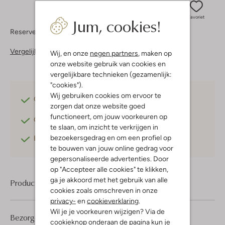
Jum, cookies!
Favoriet
Reserveer direct in een van onze 37 boutiques
Vergelijkbare items
Wij, en onze
negen partners
, maken op
onze website gebruik van cookies en
vergelijkbare technieken (gezamenlijk:
"cookies").
Wij gebruiken cookies om ervoor te
Gratis verzending
vanaf €75,-
zorgen dat onze website goed
functioneert, om jouw voorkeuren op
Gratis retourneren
binnen 30 dagen*
te slaan, om inzicht te verkrijgen in
bezoekersgedrag en om een profiel op
Betaal achteraf
met Klarna
te bouwen van jouw online gedrag voor
gepersonaliseerde advertenties. Door
op "Accepteer alle cookies" te klikken,
ga je akkoord met het gebruik van alle
Product informatie
cookies zoals omschreven in onze
privacy-
en
cookieverklaring
.
Wil je je voorkeuren wijzigen? Via de
Bezorgen & retourneren
cookieknop onderaan de pagina kun je