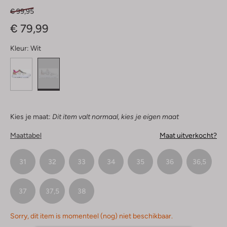
€ 99,95
€ 79,99
Kleur:
Wit
Kies je maat:
Dit item valt normaal, kies je eigen maat
Maattabel
Maat uitverkocht?
31
32
33
34
35
36
36,5
37
37,5
38
Sorry, dit item is momenteel (nog) niet beschikbaar.