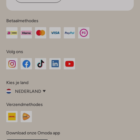
Betaalmethodes
Volg ons
Omoda
Omoda
Omoda
Omoda
Omoda
Kies je land
Instagram
Facebook
TikTok
LinkedIn
YouTube
NEDERLAND
Kies
Verzendmethodes
je
Sluit
land
Nederland
België
(Nederlands)
Download onze Omoda app
Belgique
(Français)