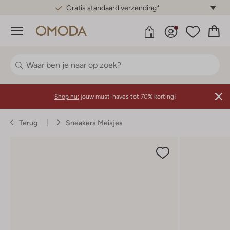
Gratis standaard verzending*
Menu
Shop nu:
jouw must-haves tot 70% korting!
Terug
Sneakers Meisjes