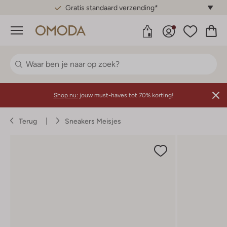
Gratis standaard verzending*
Menu
Shop nu:
jouw must-haves tot 70% korting!
Terug
Sneakers Meisjes