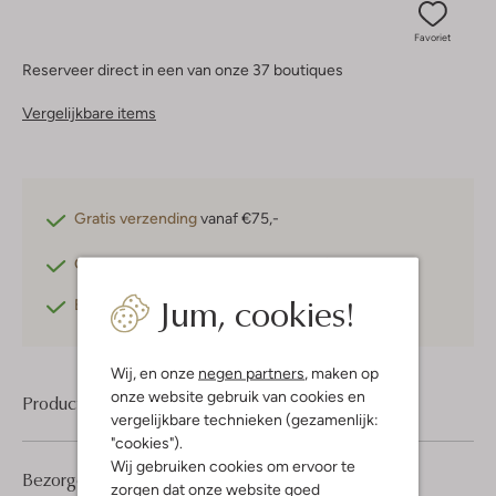
Favoriet
Reserveer direct in een van onze 37 boutiques
Vergelijkbare items
Gratis verzending
vanaf €75,-
Gratis retourneren
binnen 30 dagen*
Jum, cookies!
Betaal achteraf
met Klarna
Wij, en onze
negen partners
, maken op
onze website gebruik van cookies en
Product informatie
vergelijkbare technieken (gezamenlijk:
"cookies").
Wij gebruiken cookies om ervoor te
Bezorgen & retourneren
zorgen dat onze website goed