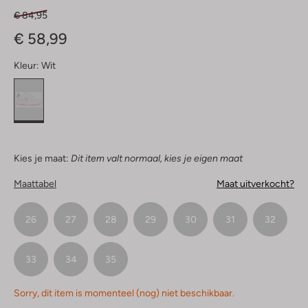
€ 84,95
€ 58,99
Kleur:
Wit
Kies je maat:
Dit item valt normaal, kies je eigen maat
Maattabel
Maat uitverkocht?
26
27
28
29
30
31
32
33
34
35
Sorry, dit item is momenteel (nog) niet beschikbaar.