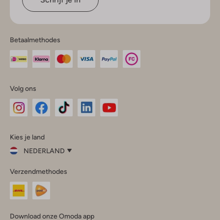
Betaalmethodes
Volg ons
Omoda
Omoda
Omoda
Omoda
Omoda
Kies je land
Instagram
Facebook
TikTok
LinkedIn
YouTube
NEDERLAND
Kies
Verzendmethodes
je
Sluit
land
Nederland
België
(Nederlands)
Download onze Omoda app