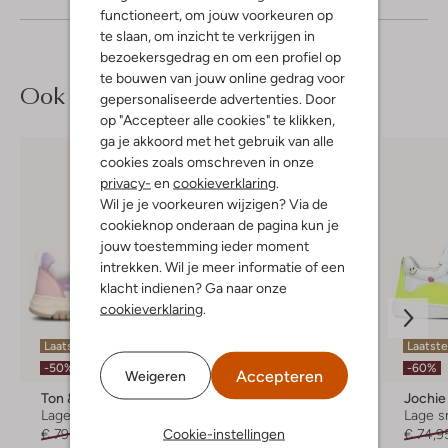
functioneert, om jouw voorkeuren op
te slaan, om inzicht te verkrijgen in
bezoekersgedrag en om een profiel op
te bouwen van jouw online gedrag voor
Ook iets voor jou?
gepersonaliseerde advertenties. Door
op "Accepteer alle cookies" te klikken,
ga je akkoord met het gebruik van alle
cookies zoals omschreven in onze
privacy-
en
cookieverklaring
.
Wil je je voorkeuren wijzigen? Via de
cookieknop onderaan de pagina kun je
jouw toestemming ieder moment
intrekken. Wil je meer informatie of een
klacht indienen? Ga naar onze
cookieverklaring
.
Laatste item
Laatste
-40%
-50%
-60%
Accepteren
Weigeren
Ton & Ton
Ton & Ton
Jochie
Lage sneakers
Lage sneakers
Lage s
Cookie-instellingen
€ 79,95
€ 39,99
€ 79,99
€ 47,99
€ 74,9