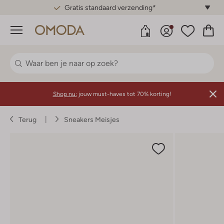
Gratis standaard verzending*
Menu
Shop nu:
jouw must-haves tot 70% korting!
Terug
Sneakers Meisjes