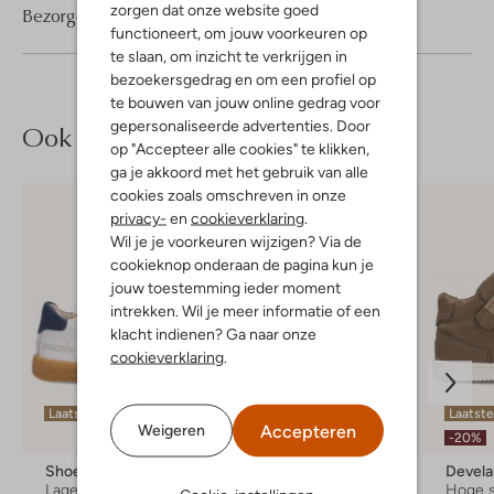
zorgen dat onze website goed
Bezorgen & retourneren
functioneert, om jouw voorkeuren op
te slaan, om inzicht te verkrijgen in
bezoekersgedrag en om een profiel op
te bouwen van jouw online gedrag voor
gepersonaliseerde advertenties. Door
Ook iets voor jou?
op "Accepteer alle cookies" te klikken,
ga je akkoord met het gebruik van alle
cookies zoals omschreven in onze
privacy-
en
cookieverklaring
.
Wil je je voorkeuren wijzigen? Via de
cookieknop onderaan de pagina kun je
jouw toestemming ieder moment
intrekken. Wil je meer informatie of een
klacht indienen? Ga naar onze
cookieverklaring
.
Laatste maten
Laatste item
Laatst
Accepteren
Weigeren
-60%
-20%
Shoesme
Converse
Devel
Lage sneakers
Hoge sneakers
Hoge 