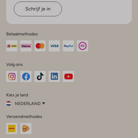
Schrijf je in
Betaalmethodes
Volg ons
Omoda
Omoda
Omoda
Omoda
Omoda
Kies je land
Instagram
Facebook
TikTok
LinkedIn
YouTube
NEDERLAND
Kies
Verzendmethodes
je
Sluit
land
Nederland