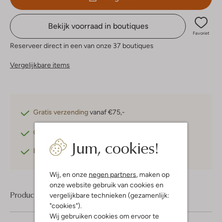
Bekijk voorraad in boutiques
Favoriet
Reserveer direct in een van onze 37 boutiques
Vergelijkbare items
Gratis verzending
vanaf €75,-
Gratis retourneren
binnen 30 dagen*
Jum, cookies!
Betaal achteraf
met Klarna
Wij, en onze
negen partners
, maken op
onze website gebruik van cookies en
Product informatie
vergelijkbare technieken (gezamenlijk:
"cookies").
Wij gebruiken cookies om ervoor te