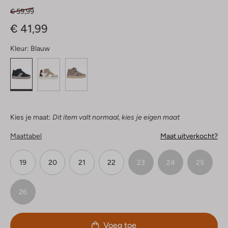
€ 59,99
€ 41,99
Kleur:
Blauw
Kies je maat:
Dit item valt normaal, kies je eigen maat
Maattabel
Maat uitverkocht?
19
20
21
22
23
24
25
26
Voeg toe