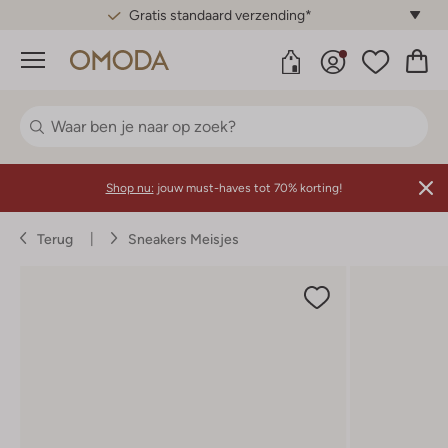
Gratis standaard verzending*
Menu
Shop nu:
jouw must-haves tot 70% korting!
Terug
Sneakers Meisjes