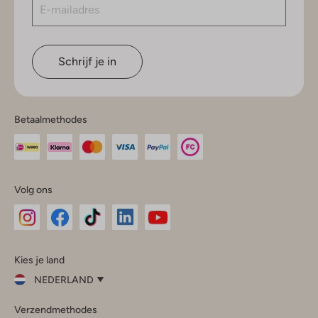
Schrijf je in
Betaalmethodes
Volg ons
Omoda
Omoda
Omoda
Omoda
Omoda
Kies je land
Instagram
Facebook
TikTok
LinkedIn
YouTube
NEDERLAND
Kies
Verzendmethodes
je