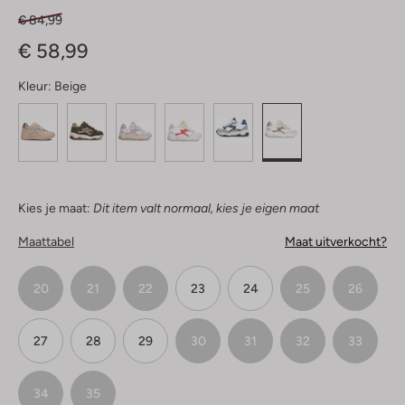
€ 84,99
€ 58,99
Kleur:
Beige
Kies je maat:
Dit item valt normaal, kies je eigen maat
Maattabel
Maat uitverkocht?
20
21
22
23
24
25
26
27
28
29
30
31
32
33
34
35