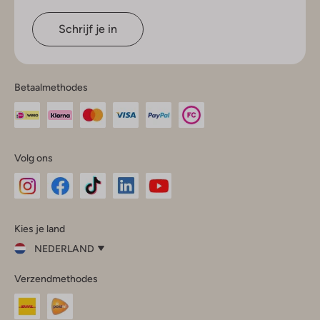
Schrijf je in
Betaalmethodes
Volg ons
Omoda
Omoda
Omoda
Omoda
Omoda
Kies je land
Instagram
Facebook
TikTok
LinkedIn
YouTube
NEDERLAND
Kies
Verzendmethodes
je
Sluit
land
Nederland