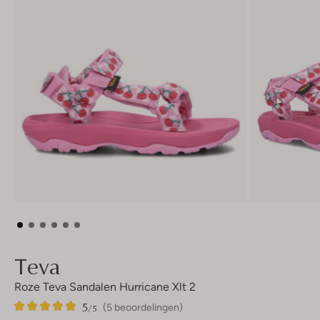
Teva
Roze Teva Sandalen Hurricane Xlt 2
5
5
5
/5
(5 beoordelingen)