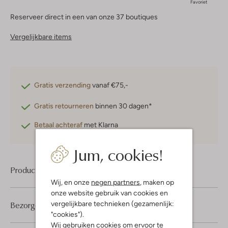
Favoriet
Reserveer direct in een van onze 37 boutiques
Vergelijkbare items
Gratis verzending
vanaf €75,-
Gratis retourneren
binnen 30 dagen*
Betaal achteraf
met Klarna
Jum, cookies!
Product informatie
Wij, en onze
negen partners
, maken op
onze website gebruik van cookies en
vergelijkbare technieken (gezamenlijk:
Bezorgen & retourneren
"cookies").
Wij gebruiken cookies om ervoor te