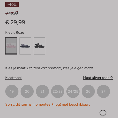
Sterren
-40%
€ 49,99
€ 29,99
Kleur:
Roze
Kies je maat:
Dit item valt normaal, kies je eigen maat
Maattabel
Maat uitverkocht?
19
20
21
22/23
24/25
26
27
Sorry, dit item is momenteel (nog) niet beschikbaar.