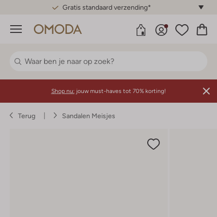
Gratis standaard verzending*
Menu
Shop nu:
jouw must-haves tot 70% korting!
Terug
Sandalen Meisjes