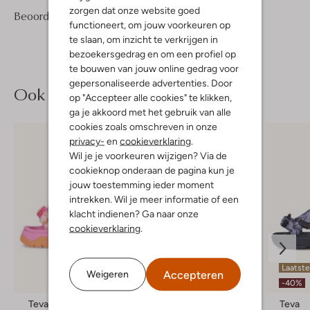
zorgen dat onze website goed
5
5
Beoordelingen
(5)
5
/5
functioneert, om jouw voorkeuren op
Sterren
te slaan, om inzicht te verkrijgen in
bezoekersgedrag en om een profiel op
te bouwen van jouw online gedrag voor
gepersonaliseerde advertenties. Door
Ook iets voor jou?
op "Accepteer alle cookies" te klikken,
ga je akkoord met het gebruik van alle
cookies zoals omschreven in onze
privacy-
en
cookieverklaring
.
Wil je je voorkeuren wijzigen? Via de
cookieknop onderaan de pagina kun je
jouw toestemming ieder moment
intrekken. Wil je meer informatie of een
klacht indienen? Ga naar onze
cookieverklaring
.
Laatst
Accepteren
Weigeren
-40%
Teva
Teva
Teva