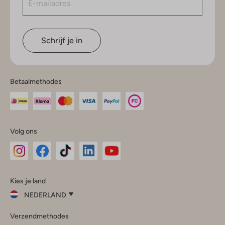
Schrijf je in
Betaalmethodes
Volg ons
Omoda
Omoda
Omoda
Omoda
Omoda
Kies je land
Instagram
Facebook
TikTok
LinkedIn
YouTube
NEDERLAND
Kies
Verzendmethodes
je
Sluit