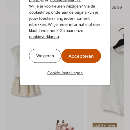
Jack
Ontdek de look
Wil je je voorkeuren wijzigen? Via de
€ 99,99
€ 39,99
cookieknop onderaan de pagina kun je
jouw toestemming ieder moment
intrekken. Wil je meer informatie of een
klacht indienen? Ga naar onze
cookieverklaring
.
Accepteren
Weigeren
Cookie-instellingen
Laatste items