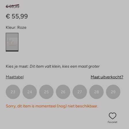
€ 69,99
€ 55,99
Kleur:
Roze
Kies je maat:
Dit item valt klein, kies een maat groter
Maattabel
Maat uitverkocht?
23
24
25
26
27
28
29
Sorry, dit item is momenteel (nog) niet beschikbaar.
Favoriet