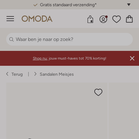
Gratis standaard verzending*
Menu
Shop nu:
jouw must-haves tot 70% korting!
Terug
Sandalen Meisjes