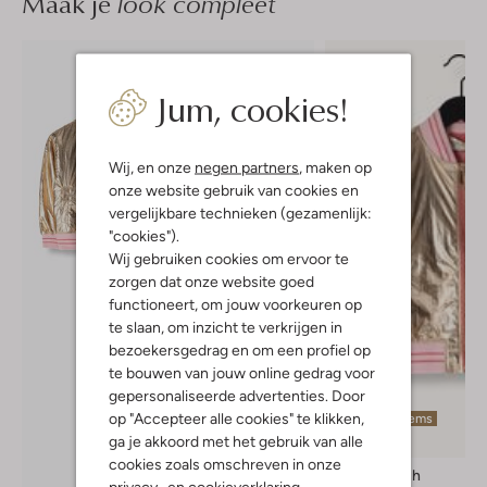
Maak je
look compleet
Jum, cookies!
Wij, en onze
negen partners
, maken op
onze website gebruik van cookies en
vergelijkbare technieken (gezamenlijk:
"cookies").
Wij gebruiken cookies om ervoor te
zorgen dat onze website goed
functioneert, om jouw voorkeuren op
te slaan, om inzicht te verkrijgen in
bezoekersgedrag en om een profiel op
te bouwen van jouw online gedrag voor
gepersonaliseerde advertenties. Door
op "Accepteer alle cookies" te klikken,
Laatste items
ga je akkoord met het gebruik van alle
-60%
cookies zoals omschreven in onze
Petit Blush
privacy-
en
cookieverklaring
.