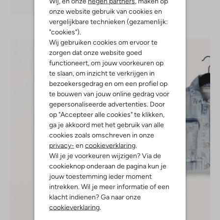
Wij, en onze
negen partners
, maken op
Ontdek de look
onze website gebruik van cookies en
vergelijkbare technieken (gezamenlijk:
"cookies").
Wij gebruiken cookies om ervoor te
zorgen dat onze website goed
functioneert, om jouw voorkeuren op
te slaan, om inzicht te verkrijgen in
bezoekersgedrag en om een profiel op
te bouwen van jouw online gedrag voor
gepersonaliseerde advertenties. Door
op "Accepteer alle cookies" te klikken,
ga je akkoord met het gebruik van alle
cookies zoals omschreven in onze
privacy-
en
cookieverklaring
.
Wil je je voorkeuren wijzigen? Via de
cookieknop onderaan de pagina kun je
jouw toestemming ieder moment
intrekken. Wil je meer informatie of een
klacht indienen? Ga naar onze
cookieverklaring
.
-30%