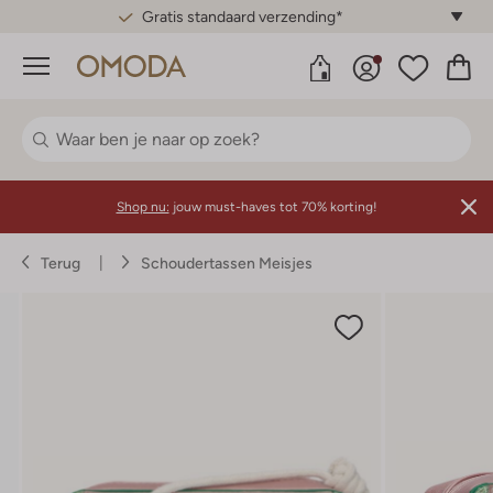
Gratis standaard verzending*
Menu
Shop nu:
jouw must-haves tot 70% korting!
Terug
Schoudertassen Meisjes