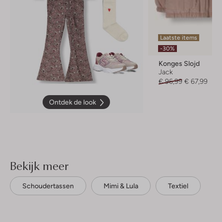
Laatste items
-30%
Konges Slojd
Jack
€ 96,99
€ 67,99
Ontdek de look
Bekijk meer
Schoudertassen
Mimi & Lula
Textiel