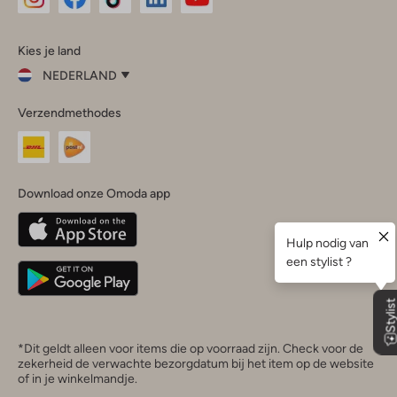
Omoda
Omoda
Omoda
Omoda
Omoda
Kies je land
Instagram
Facebook
TikTok
LinkedIn
YouTube
NEDERLAND
Kies
Verzendmethodes
je
Sluit
land
Nederland
België
(Nederlands)
Download onze Omoda app
Belgique
(Français)
Deutschland
*Dit geldt alleen voor items die op voorraad zijn. Check voor de
zekerheid de verwachte bezorgdatum bij het item op de website
of in je winkelmandje.