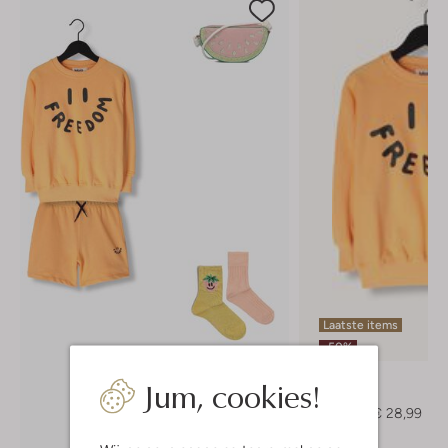
Laatste items
-50%
Molo
Jum, cookies!
Sweater
€ 58,99
€ 28,99