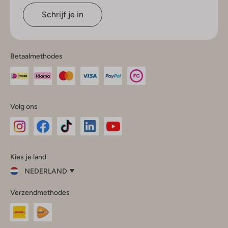
Schrijf je in
Betaalmethodes
Volg ons
Omoda
Omoda
Omoda
Omoda
Omoda
Kies je land
Instagram
Facebook
TikTok
LinkedIn
YouTube
NEDERLAND
Kies
Verzendmethodes
je
Sluit
land
Nederland