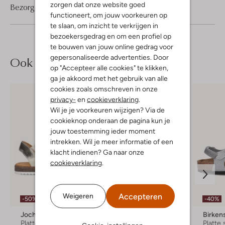
zorgen dat onze website goed
Bezorgen & retourneren
functioneert, om jouw voorkeuren op
te slaan, om inzicht te verkrijgen in
bezoekersgedrag en om een profiel op
te bouwen van jouw online gedrag voor
gepersonaliseerde advertenties. Door
Ook iets voor jou?
op "Accepteer alle cookies" te klikken,
ga je akkoord met het gebruik van alle
cookies zoals omschreven in onze
privacy-
en
cookieverklaring
.
Wil je je voorkeuren wijzigen? Via de
cookieknop onderaan de pagina kun je
jouw toestemming ieder moment
intrekken. Wil je meer informatie of een
klacht indienen? Ga naar onze
cookieverklaring
.
Accepteren
Weigeren
-50%
-40%
Jochie & Freaks
Birkenstock
Birken
Platte sandalen
Platte sandalen
Platte