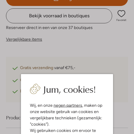
Bekijk voorraad in boutiques
Favoriet
Reserveer direct in een van onze 37 boutiques
Vergelijkbare items
Gratis verzending
vanaf €75,-
Gratis retourneren
binnen 30 dagen*
Jum, cookies!
Betaal achteraf
met Klarna
Wij, en onze
negen partners
, maken op
onze website gebruik van cookies en
Product informatie
vergelijkbare technieken (gezamenlijk:
"cookies").
Wij gebruiken cookies om ervoor te