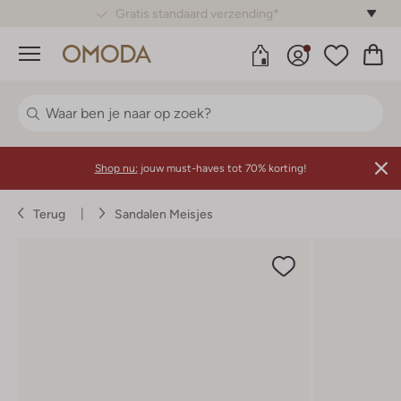
Gratis standaard verzending*
Menu
Shop nu:
jouw must-haves tot 70% korting!
Terug
Sandalen Meisjes