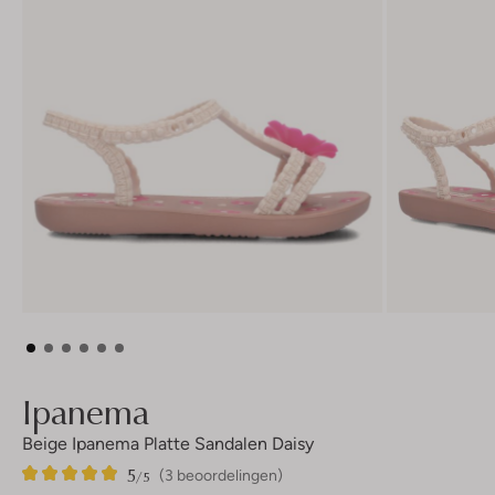
Ipanema
Beige Ipanema Platte Sandalen Daisy
5
3
5
/5
(3 beoordelingen)