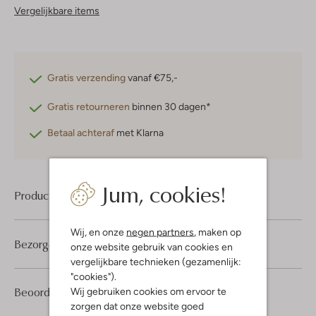
Vergelijkbare items
Gratis verzending
vanaf €75,-
Gratis retourneren
binnen 30 dagen*
Betaal achteraf
met Klarna
Jum, cookies!
Product informatie
Wij, en onze
negen partners
, maken op
Bezorgen & retourneren
onze website gebruik van cookies en
vergelijkbare technieken (gezamenlijk:
"cookies").
3
5
Beoordelingen
Wij gebruiken cookies om ervoor te
(3)
5
/5
Sterren
zorgen dat onze website goed