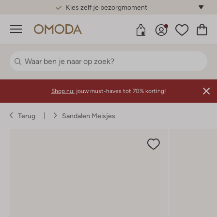
Gratis standaard verzending*
Menu
Shop nu:
jouw must-haves tot 70% korting!
Terug
Sandalen Meisjes