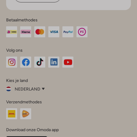
Betaalmethodes
Volg ons
Omoda
Omoda
Omoda
Omoda
Omoda
Kies je land
Instagram
Facebook
TikTok
LinkedIn
YouTube
NEDERLAND
Kies
Verzendmethodes
je
Sluit
land
Nederland
België
(Nederlands)
Download onze Omoda app
Belgique
(Français)