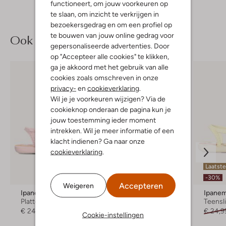
functioneert, om jouw voorkeuren op
te slaan, om inzicht te verkrijgen in
bezoekersgedrag en om een profiel op
te bouwen van jouw online gedrag voor
Ook iets voor jou?
gepersonaliseerde advertenties. Door
op "Accepteer alle cookies" te klikken,
ga je akkoord met het gebruik van alle
cookies zoals omschreven in onze
privacy-
en
cookieverklaring
.
Wil je je voorkeuren wijzigen? Via de
cookieknop onderaan de pagina kun je
jouw toestemming ieder moment
intrekken. Wil je meer informatie of een
klacht indienen? Ga naar onze
cookieverklaring
.
Laatste
-30%
Accepteren
Weigeren
Ipanema
Enfant
Ipane
Platte sandalen
Slofjes
Teensl
€ 24,99
€ 26,99
€ 24,9
Cookie-instellingen