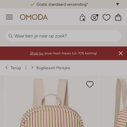
Gratis standaard verzending*
Menu
Shop nu:
jouw must-haves tot 70% korting!
Terug
Rugtassen Meisjes