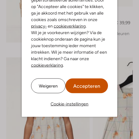
-30%
op "Accepteer alle cookies" te klikken,
Mayoral
ga je akkoord met het gebruik van alle
Top
cookies zoals omschreven in onze
€ 56,99
€ 39,99
privacy-
en
cookieverklaring
.
Wil je je voorkeuren wijzigen? Via de
+ meer kleuren
Ontdek de look
cookieknop onderaan de pagina kun je
jouw toestemming ieder moment
intrekken. Wil je meer informatie of een
klacht indienen? Ga naar onze
cookieverklaring
.
Accepteren
Weigeren
Cookie-instellingen