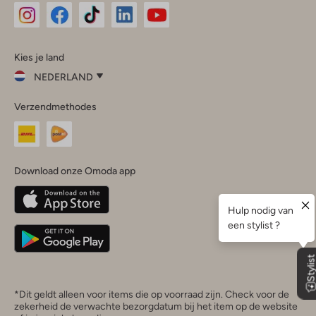
Omoda
Omoda
Omoda
Omoda
Omoda
Kies je land
Instagram
Facebook
TikTok
LinkedIn
YouTube
NEDERLAND
Kies
Verzendmethodes
je
Sluit
land
Nederland
België
(Nederlands)
Download onze Omoda app
Belgique
(Français)
Deutschland
*Dit geldt alleen voor items die op voorraad zijn. Check voor de
zekerheid de verwachte bezorgdatum bij het item op de website