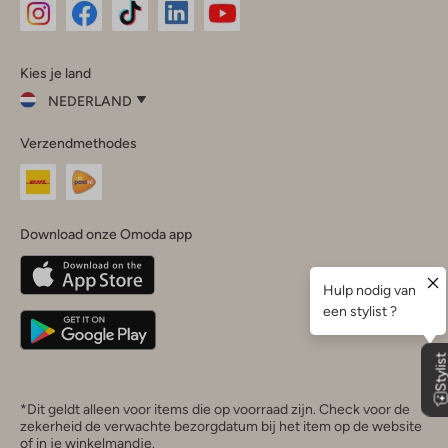
Omoda
Omoda
Omoda
Omoda
Omoda
Kies je land
Instagram
Facebook
TikTok
LinkedIn
YouTube
NEDERLAND
Kies
Verzendmethodes
je
Sluit
land
Nederland
België
(Nederlands)
Download onze Omoda app
Belgique
(Français)
Deutschland
*Dit geldt alleen voor items die op voorraad zijn. Check voor de
zekerheid de verwachte bezorgdatum bij het item op de website
of in je winkelmandje.