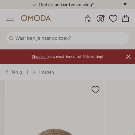
Gratis standaard verzending*
Menu
Shop nu:
jouw must-haves tot 70% korting!
Terug
Hoeden