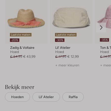
Laatste maten
Laatste maten
-35%
-20%
-30%
Zadig & Voltaire
Lil' Atelier
Ton & 
Hoed
Hoed
Hoed
€ 54,99
€ 43,99
€ 17,99
€ 12,99
€ 14,9
+ meer kleuren
+ meer
Bekijk meer
Hoeden
Lil' Atelier
Raffia