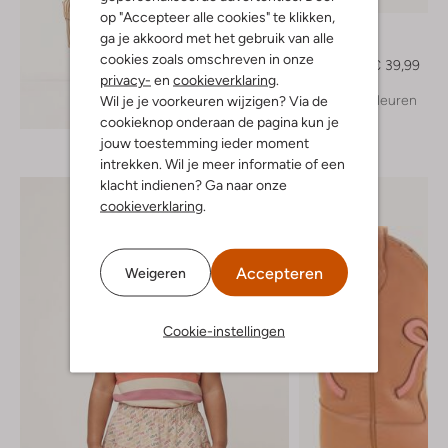
op "Accepteer alle cookies" te klikken,
Mayoral
ga je akkoord met het gebruik van alle
Top
cookies zoals omschreven in onze
€ 56,99
€ 39,99
privacy-
en
cookieverklaring
.
+ meer kleuren
Wil je je voorkeuren wijzigen? Via de
Ontdek de look
cookieknop onderaan de pagina kun je
jouw toestemming ieder moment
intrekken. Wil je meer informatie of een
klacht indienen? Ga naar onze
cookieverklaring
.
Accepteren
Weigeren
Cookie-instellingen